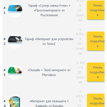
⭐ 5
/
Узнать
Тариф «Супер симка Free» +
5
#
подробне
«Простоинтернет» от
15 -
1
е
Ростелеком
голос
ов
⭐
4.95
/
Узнать
#
Тариф «Интернет для устройств»
5
подробне
2
от Теле2
39 -
е
голос
ов
⭐ 4.9
Узнать
/ 5
#
«Онлайн + Твой интернет» от
подробне
20 -
3
Мегафон
е
голос
ов
⭐
4.85
/
Узнать
#
«Интернет для планшета +
5
подробне
4
Хайвей» от Билайн
23 -