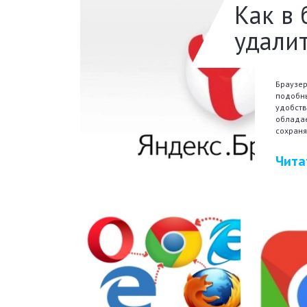
Как в 
удалит
Браузер
подобны
удобств
облада
сохраня
Чита