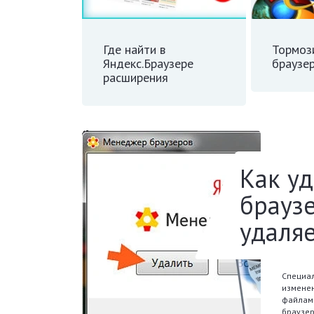
Где найти в
Тормоз
Яндекс.Браузере
браузе
расширения
Как у
браузе
удаляе
Специал
измене
файлам
браузер