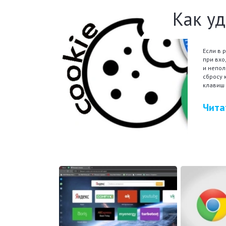
Как уд
Если в 
при вхо
и непол
сбросу 
клавиш
Чита