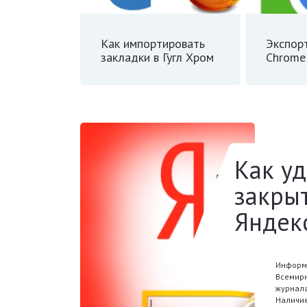
Как импортировать
Экспор
закладки в Гугл Хром
Chrome
Как у
закры
Яндек
Информа
Всемирн
журнала
Наличие