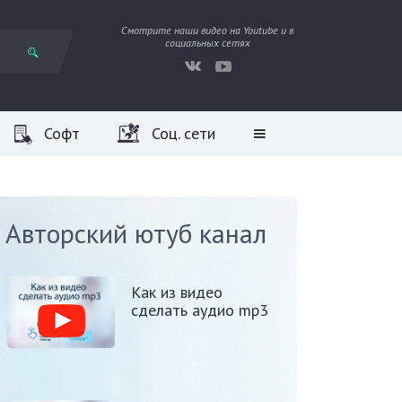
Смотрите наши видео на Youtube и в
социальных сетях
Софт
Соц. сети
Авторский ютуб канал
Как из видео
сделать аудио mp3