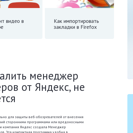
ит видео в
Как импортировать
ре
закладки в Firefox
далить менеджер
ров от Яндекс, не
тся
ьно для защиты веб-обозревателей от внесения
ний сторонними программами или вредоносными
и компания Яндекс создала Менеджер
ов. Эта компактная программа удобна в