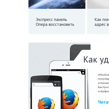
Экспресс панель
Как по
Опера восстановить
адрес в
Как уд
«Mozill
популяр
отличае
быстрот
«сёрфин
Чита