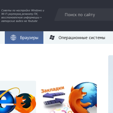
Советы по настройке Windows и
Wi-Fi роутеров, ремонту ПК,
восстановлению информации +
авторские видео на Youtube
Браузеры
Операционные системы