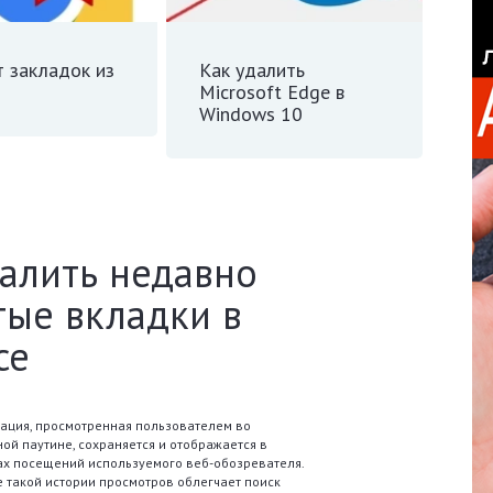
т закладок из
Как удалить
Microsoft Edge в
Windows 10
далить недавно
тые вкладки в
се
ция, просмотренная пользователем во
ой паутине, сохраняется и отображается в
х посещений используемого веб-обозревателя.
 такой истории просмотров облегчает поиск