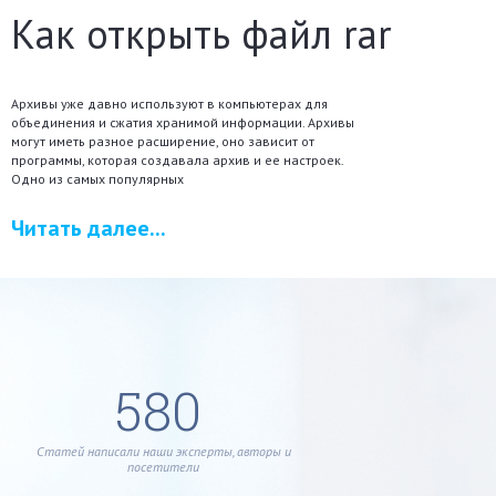
Как открыть файл rar
Архивы уже давно используют в компьютерах для
объединения и сжатия хранимой информации. Архивы
могут иметь разное расширение, оно зависит от
программы, которая создавала архив и ее настроек.
Одно из самых популярных
Читать далее...
580
Статей написали наши эксперты, авторы и
посетители