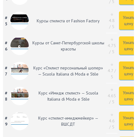
/ 5
⭐
Узнать
#
4.8
Курсы стилиста от Fashion Factory
цену
5
/ 5
⭐
Узнать
#
Курсы от Санкт-Петербургской школы
4.75
цену
6
красоты
/ 5
⭐
Узнать
#
Курс «Стилист персональный шопер»
4.7
/
цену
7
— Scuola Italiana di Moda e Stile
5
⭐
Узнать
#
Курс «Имидж стилист» — Scuola
4.65
цену
8
Italiana di Moda e Stile
/ 5
⭐
Узнать
#
Курс «стилист-имиджмейкер» —
4.6
цену
9
ВШСДТ
/ 5