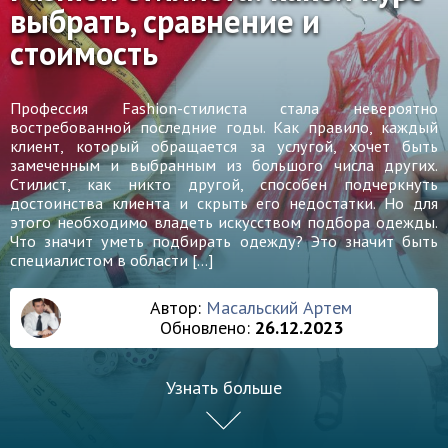
выбрать, сравнение и
стоимость
Профессия Fashion-стилиста стала невероятно
востребованной последние годы. Как правило, каждый
клиент, который обращается за услугой, хочет быть
замеченным и выбранным из большого числа других.
Стилист, как никто другой, способен подчеркнуть
достоинства клиента и скрыть его недостатки. Но для
этого необходимо владеть искусством подбора одежды.
Что значит уметь подбирать одежду? Это значит быть
специалистом в области […]
Автор:
Масальский Артем
Обновлено:
26.12.2023
Узнать больше