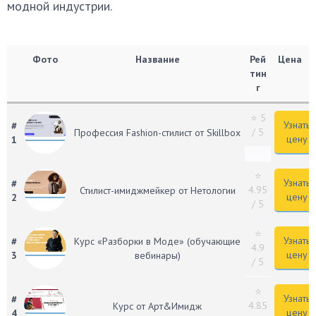
модной индустрии.
Фото
Название
Рей
Цена
тин
г
⭐ 5
Узнать
#
/ 5
Профессия Fashion-стилист от Skillbox
цену
1
⭐
Узнать
#
4.95
Стилист-имиджмейкер от Нетологии
цену
2
/ 5
⭐
Узнать
#
Курс «Разборки в Моде» (обучающие
4.9
цену
3
вебинары)
/ 5
⭐
Узнать
#
4.85
Курс от Арт&Имидж
цену
4