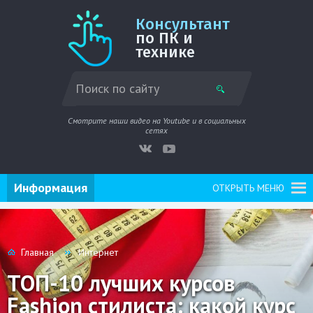
Консультант
по ПК и
технике
Смотрите наши видео на Youtube и в социальных
сетях
Информация
ОТКРЫТЬ МЕНЮ
Главная
Интернет
ТОП-10 лучших курсов
Fashion стилиста: какой курс