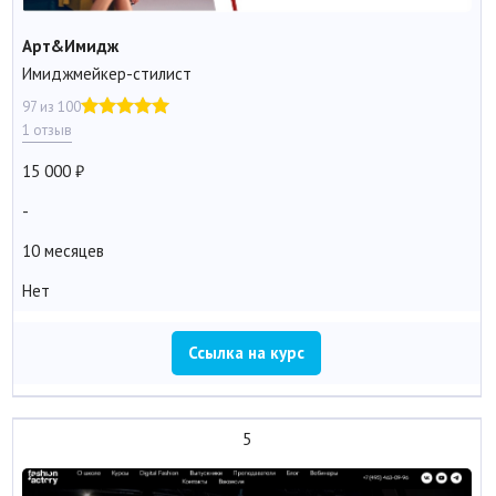
Арт&Имидж
Имиджмейкер-стилист
97 из 100
1 отзыв
15 000
-
10 месяцев
Нет
Ссылка на курс
5