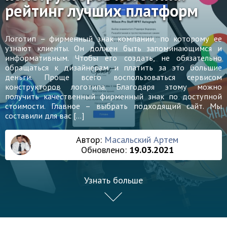
рейтинг лучших платформ
Логотип – фирменный знак компании, по которому ее
узнают клиенты. Он должен быть запоминающимся и
информативным. Чтобы его создать, не обязательно
обращаться к дизайнерам и платить за это большие
деньги. Проще всего воспользоваться сервисом
конструкторов логотипа. Благодаря этому можно
получить качественный фирменный знак по доступной
стоимости. Главное – выбрать подходящий сайт. Мы
составили для вас […]
Автор:
Масальский Артем
Обновлено:
19.03.2021
Узнать больше