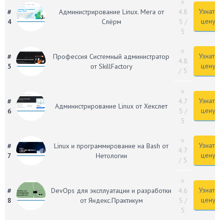
⭐
Узнать
#
Администрирование Linux. Мега от
4.8
цену
4
Слёрм
5
/
5
⭐
Узнать
#
Профессия Системный администратор
4.8
цену
5
от SkillFactory
/ 5
⭐
Узнать
#
4.7
Администрирование Linux от Хекслет
цену
6
5
/
5
⭐
Узнать
#
Linux и программирование на Bash от
4.7
цену
7
Нетологии
/ 5
⭐
Узнать
#
DevOps для эксплуатации и разработки
4.6
цену
8
от Яндекс.Практикум
5
/
5