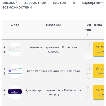
высокой заработной платой и карьерными
возможностями.
Фото
Название
Рей
Цена
тин
г
⭐ 5
Узнать
#
Администрирование ОС Linux от
/ 5
цену
1
Skillbox
⭐
Узнать
#
4.9
Курс Рабочая станция от GeekBrains
цену
2
5
/
5
⭐
Узнать
#
Администрирование Linux Professional
4.9
цену
3
от Otus
/ 5