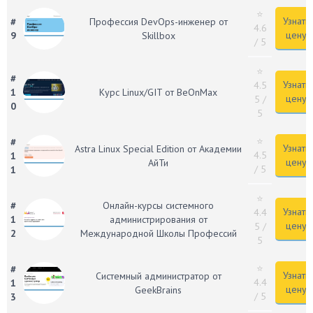
⭐
Узнать
#
Профессия DevOps-инженер от
4.6
цену
9
Skillbox
/ 5
⭐
#
Узнать
4.5
1
Курс Linux/GIT от BeOnMax
цену
5
/
0
5
⭐
#
Узнать
Astra Linux Special Edition от Академии
4.5
1
цену
АйТи
/ 5
1
⭐
#
Онлайн-курсы системного
Узнать
4.4
1
администрирования от
цену
5
/
2
Международной Школы Профессий
5
⭐
#
Узнать
Системный администратор от
4.4
1
цену
GeekBrains
/ 5
3