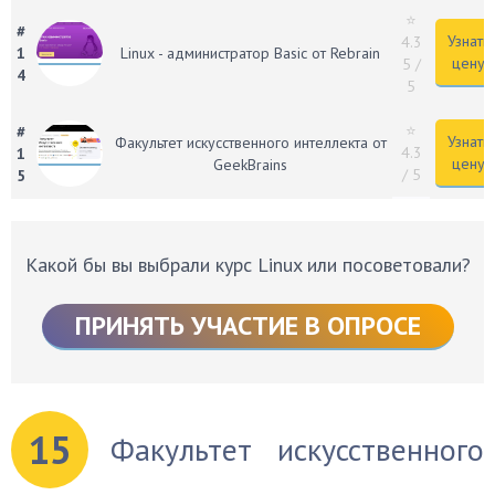
⭐
#
Узнать
4.3
1
Linux - администратор Basic от Rebrain
цену
5
/
4
5
⭐
#
Узнать
Факультет искусственного интеллекта от
4.3
1
цену
GeekBrains
/ 5
5
Какой бы вы выбрали курс Linux или посоветовали?
ПРИНЯТЬ УЧАСТИЕ В ОПРОСЕ
15
Факультет искусственного