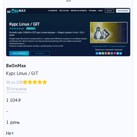
BeOnMax
Курс Linux / GIT
91 из 100
30 отзывов
1 104
-
1 день
Нет