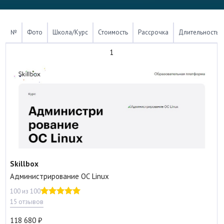
№
Фото
Школа/Курс
Стоимость
Рассрочка
Длительность
1
Skillbox
Администрирова­ние ОС Linux
100 из 100
15 отзывов
118 680