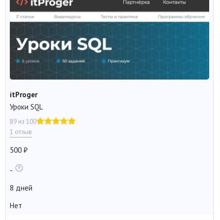
itProger
Уроки SQL
89 из 100
1 отзыв
500
-
8 дней
Нет