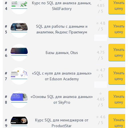
Узнать
#
Курс по SQL для анализа данных,
4.85
цену
4
SkillFactory
/ 5
⭐ 4.8
Узнать
#
SQL для работы с данными и
/ 5
цену
5
аналитики, Яндекс Практикум
⭐
Узнать
#
4.75
Базы данных, Otus
цену
6
/ 5
⭐ 4.7
Узнать
#
«SQL с нуля для анализа данных»
/ 5
цену
7
от Eduson Academy
⭐
Узнать
#
«Основы SQL для анализа данных»
4.65
цену
8
от SkyPro
/ 5
⭐ 4.6
Узнать
#
Курс SQL для менеджеров от
/ 5
цену
9
ProductStar