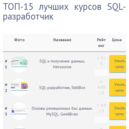
ТОП-15 лучших курсов SQL-
разработчик
Фото
Название
Рейт
Цена
инг
⭐ 5
/
Узнать
#
SQL и получение данных,
5
цену
1
Нетология
⭐
Узнать
#
4.95
SQL-разработчик, SkillBox
цену
2
/ 5
⭐ 4.9
Узнать
#
Основы реляционных баз данных.
/ 5
цену
3
MySQL, GeekBrain
⭐