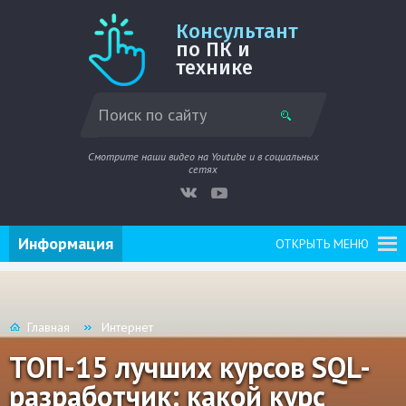
Консультант
по ПК и
технике
Смотрите наши видео на Youtube и в социальных
сетях
Информация
ОТКРЫТЬ МЕНЮ
Главная
Интернет
ТОП-15 лучших курсов SQL-
разработчик: какой курс