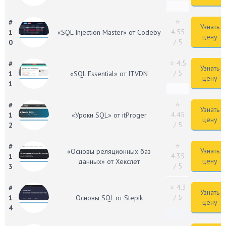
⭐
#
Узнать
4.55
1
«SQL Injection Master» от Codeby
цену
/ 5
0
⭐ 4.5
#
Узнать
/ 5
1
«SQL Essential» от ITVDN
цену
1
⭐
#
Узнать
4.45
1
«Уроки SQL» от itProger
цену
/ 5
2
⭐
#
Узнать
«Основы реляционных баз
4.35
1
цену
данных» от Хекслет
/ 5
3
⭐ 4.3
#
Узнать
/ 5
1
Основы SQL от Stepik
цену
4