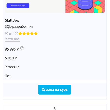
SkillBox
SQL-разработчик
99 из 100
9 отзывов
85 896
5 010
2 месяца
Нет
Ссылка на курс
3