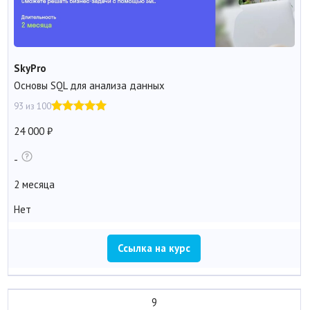
SkyPro
Основы SQL для анализа данных
93 из 100
24 000
-
2 месяца
Нет
Ссылка на курс
9