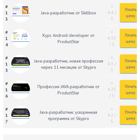
⭐
#
Узнать
4.4
/
1
Java-разработчик от Skillbox
цену
5
3
⭐
#
Узнать
Курс Android-developer от
4.35
1
цену
ProductStar
/ 5
4
⭐
#
Узнать
Java-разработчик, новая профессия
4.3
/
1
цену
через 11 месяцев от Skypro
5
5
⭐
#
Узнать
Профессия JAVA-разработчик от
4.25
1
цену
ProductStar
/ 5
6
⭐
#
Узнать
Java-разработчик: ускоренная
4.2
/
1
цену
программа от Skypro
5
7