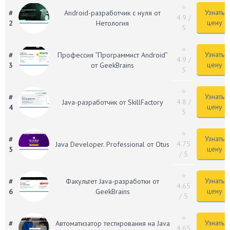
⭐
Узнать
#
Android-разработчик с нуля от
4.9
/
цену
2
Нетология
5
⭐
Узнать
#
Профессия “Программист Android”
4.9
/
цену
3
от GeekBrains
5
⭐
Узнать
#
4.8
/
Java-разработчик от SkillFactory
цену
4
5
⭐
Узнать
#
4.75
Java Developer. Professional от Otus
цену
5
/ 5
⭐
Узнать
#
Факультет Java-разработки от
4.65
цену
6
GeekBrains
/ 5
⭐
Узнать
#
Автоматизатор тестирования на Java
4.65