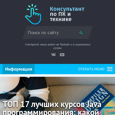
Консультант
по ПК и
технике
Смотрите наши видео на Youtube и в социальных
сетях
Информация
ОТКРЫТЬ МЕНЮ
Главная
Интернет
ТОП 17 лучших курсов Java
программирования: какой