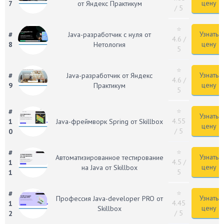
цену
7
от Яндекс Практикум
/ 5
⭐
Узнать
#
Java-разработчик с нуля от
4.6
/
цену
8
Нетология
5
⭐
Узнать
#
Java-разработчик от Яндекс
4.6
/
цену
9
Практикум
5
⭐
#
Узнать
4.55
1
Java-фреймворк Spring от Skillbox
цену
/ 5
0
⭐
#
Узнать
Автоматизирован­ное тестирование
4.5
/
1
цену
на Java от Skillbox
5
1
⭐
#
Узнать
Профессия Java-developer PRO от
4.45
1
цену
Skillbox
/ 5
2