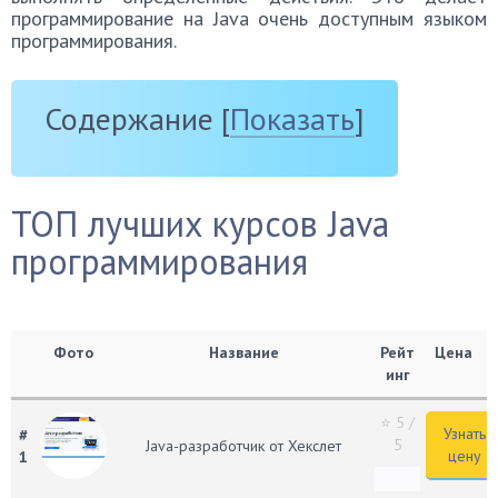
программирование на Java очень доступным языком
программирования.
Содержание
[
Показать
]
ТОП лучших курсов Java
программирования
Фото
Название
Рейт
Цена
инг
⭐ 5
/
Узнать
#
5
Java-разработчик от Хекслет
цену
1