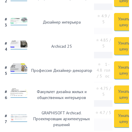
цену
2
⭐ 4.9
/
Узнать
#
5
Дизайнер интерьера
цену
3
⭐ 4.85
/
Узнать
#
5
Archicad 25
цену
4
⭐
1 -
Узнать
#
4.8
гол
Профессия Дизайнер-декоратор
цену
5
/ 5
ос
⭐ 4.75
/
Узнать
#
Факультет дизайна жилых и
5
цену
6
общественных интерьеров
⭐ 4.7
/ 5
GRAPHISOFT Archicad.
Узнать
#
Проектировщик архитектурных
цену
7
решений