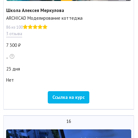
Школа Алексея Меркулова
ARCHICAD Моделирование коттеджа
86 из 100
3 отзыва
7 300
-
23 дня
Нет
Ссылка на курс
16