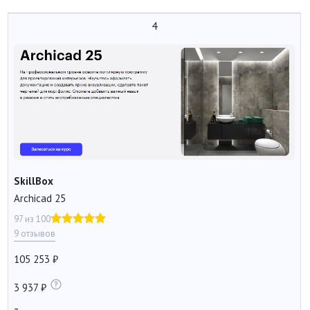
4
SkillBox
Archicad 25
97 из 100
9 отзывов
105 253
3 937