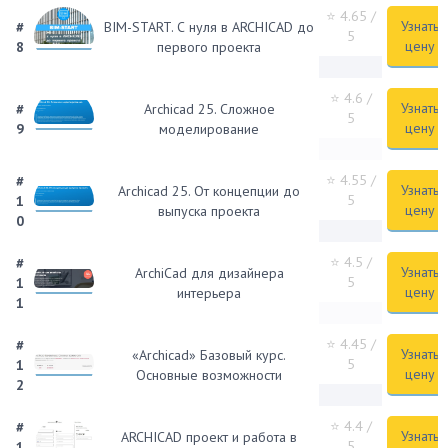
⭐ 4.65
/
Узнать
#
BIM-START. С нуля в ARCHICAD до
5
цену
8
первого проекта
⭐ 4.6
/
Узнать
#
Archicad 25. Сложное
5
цену
9
моделирование
⭐ 4.55
/
#
Узнать
Archicad 25. От концепции до
5
1
цену
выпуска проекта
0
⭐ 4.5
/
#
Узнать
ArchiCad для дизайнера
5
1
цену
интерьера
1
⭐ 4.45
/
#
Узнать
«Archicad» Базовый курс.
5
1
цену
Основные возможности
2
⭐ 4.4
/
#
Узнать
ARCHICAD проект и работа в
5
1