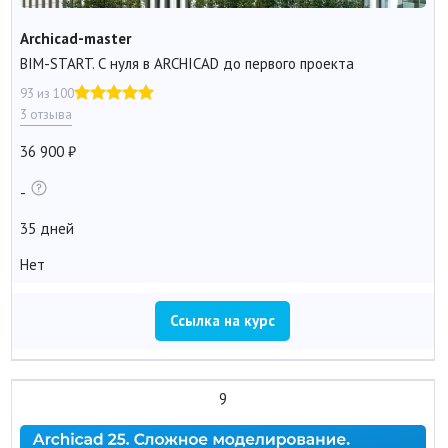
Archicad-master
BIM-START. С нуля в ARCHICAD до первого проекта
93 из 100
3 отзыва
36 900
-
35 дней
Нет
Ссылка на курс
9