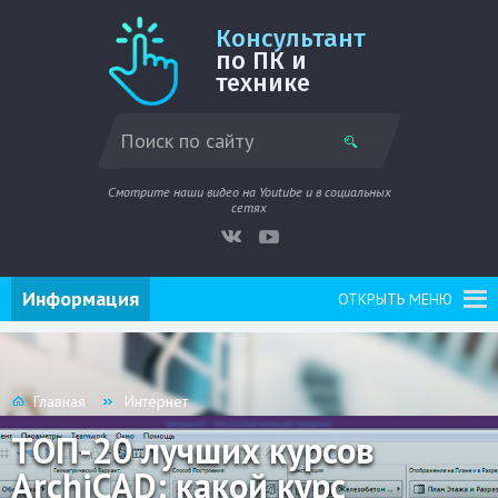
Консультант
по ПК и
технике
Смотрите наши видео на Youtube и в социальных
сетях
Информация
ОТКРЫТЬ МЕНЮ
Главная
Интернет
ТОП-20 лучших курсов
ArchiCAD: какой курс