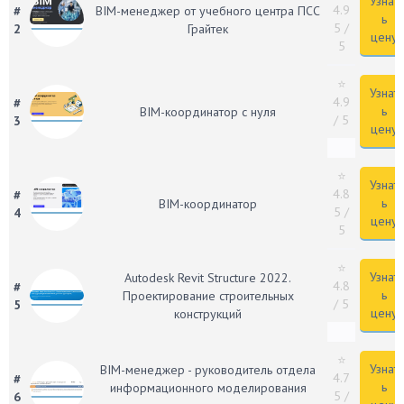
Узнат
4.9
#
BIM-менеджер от учебного центра ПСС
ь
5
/
2
Грайтек
цену
5
⭐
Узнат
4.9
#
ь
BIM-координатор с нуля
/ 5
3
цену
⭐
Узнат
4.8
#
ь
BIM-координатор
5
/
4
цену
5
⭐
Узнат
Autodesk Revit Structure 2022.
4.8
#
ь
Проектирование строительных
/ 5
5
цену
конструкций
⭐
Узнат
BIM-менеджер - руководитель отдела
4.7
#
ь
информационного моделирования
5
/
6