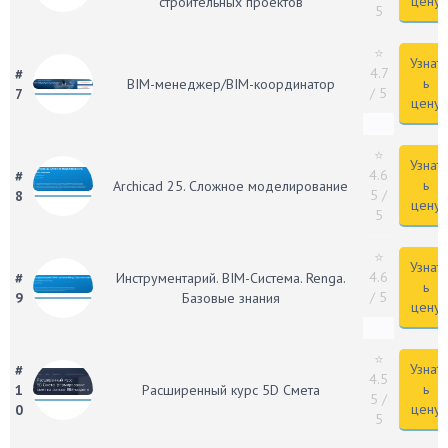
цену
строительных проектов
5
⭐
Узнат
4.7
#
ь
BIM-менеджер/BIM-координатор
/ 5
7
цену
⭐
Узнат
4.6
#
ь
Archicad 25. Сложное моделирование
5
/
8
цену
5
⭐
Узнат
4.6
#
Инструментарий. BIM-Система. Renga.
ь
/ 5
9
Базовые знания
цену
⭐
Узнат
#
4.5
ь
1
Расширенный курс 5D Смета
5
/
цену
0
5