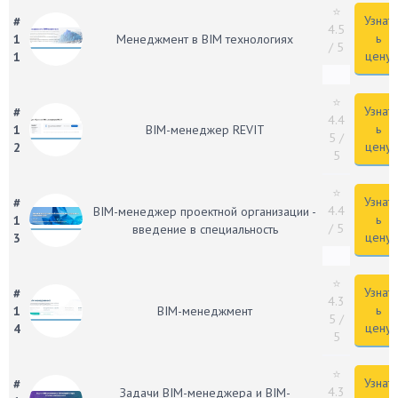
⭐
Узнат
#
4.5
ь
1
Менеджмент в BIM технологиях
/ 5
цену
1
⭐
Узнат
#
4.4
ь
1
BIM-менеджер REVIT
5
/
цену
2
5
⭐
Узнат
#
4.4
BIM-менеджер проектной организации -
ь
1
/ 5
введение в специальность
цену
3
⭐
Узнат
#
4.3
ь
1
BIM-менеджмент
5
/
цену
4
5
⭐
Узнат
#
4.3
Задачи BIM-менеджера и BIM-