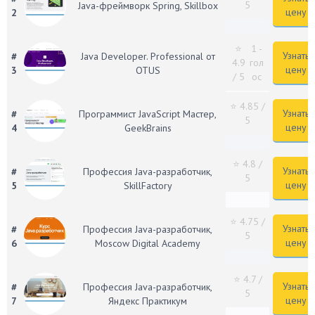
5
Java-фреймворк Spring, Skillbox
цену
2
⭐
1 -
Узнать
#
Java Developer. Professional от
4.9
гол
цену
3
OTUS
/ 5
ос
⭐ 4.85
/
Узнать
#
Программист JavaScript Мастер,
5
цену
4
GeekBrains
⭐ 4.8
/
Узнать
#
Профессия Java-разработчик,
5
цену
5
SkillFactory
⭐ 4.75
/
Узнать
#
Профессия Java-разработчик,
5
цену
6
Moscow Digital Academy
⭐ 4.7
/
Узнать
#
Профессия Java-разработчик,
5
цену
7
Яндекс Практикум