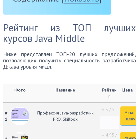
Рейтинг из ТОП лучших
курсов Java Middle
Ниже представлен ТОП-20 лучших предложений,
позволяющих получить специальность разработчика
Джава уровня мидл.
Фото
Название
Рейтин
Цена
г
⭐ 5
/ 5
Узнать
#
Профессия Java-разработчик
цену
1
PRO, Skillbox
⭐ 4.95
/
Узнать
#