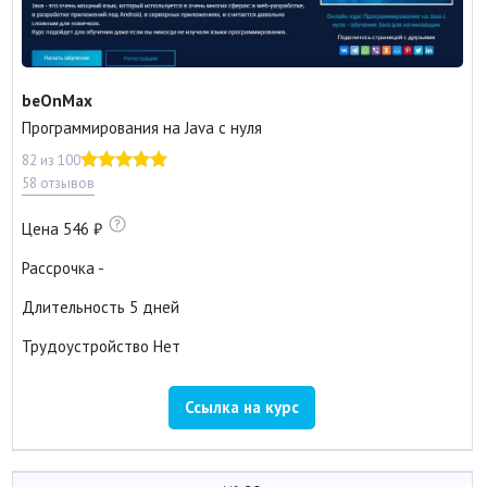
beOnMax
Программирования на Java с нуля
82 из 100
58 отзывов
Цена
546
Рассрочка
-
Длительность
5 дней
Трудоустройство
Нет
Ссылка на курс