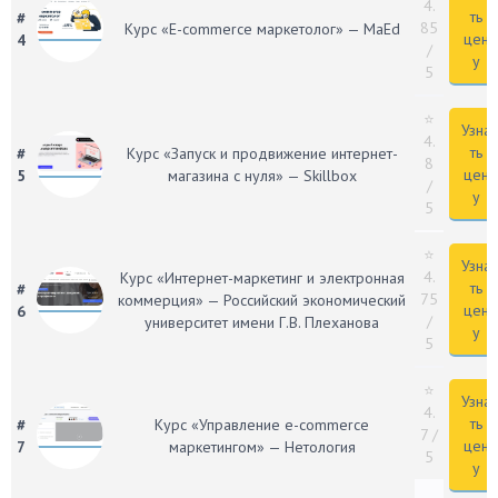
4.
ть
#
85
Курс «E-commerce маркетолог» — MaEd
цен
4
/
у
5
⭐
Узна
4.
ть
#
Курс «Запуск и продвижение интернет-
8
цен
5
магазина с нуля» — Skillbox
/
у
5
⭐
Узна
4.
Курс «Интернет-маркетинг и электронная
ть
#
75
коммерция» — Российский экономический
цен
6
/
университет имени Г.В. Плеханова
у
5
⭐
Узна
4.
ть
#
Курс «Управление e-commerce
7
/
цен
7
маркетингом» — Нетология
5
у