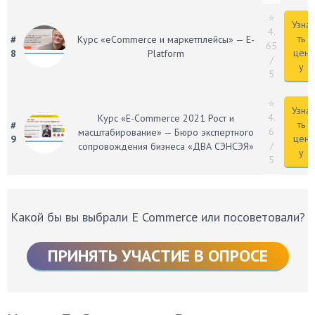
⭐
Узна
4.
ть
#
Курс «eCommerce и маркетплейсы» — E-
65
цен
8
Platform
/
у
5
⭐
Узна
4.
Курс «E-Commerce 2021 Рост и
ть
#
6
масштабирование» — Бюро экспертного
цен
9
/
сопровождения бизнеса «ДВА СЭНСЭЯ»
у
5
Какой бы вы выбрали E Commerce или посоветовали?
ПРИНЯТЬ УЧАСТИЕ В ОПРОСЕ