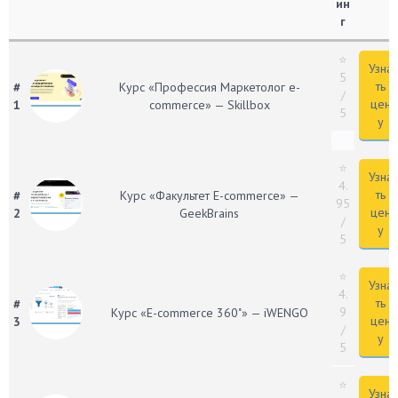
ин
г
⭐
Узна
5
ть
#
Курс «Профессия Маркетолог e-
/
цен
1
commerce» — Skillbox
5
у
⭐
Узна
4.
ть
#
Курс «Факультет E-commerce» —
95
цен
2
GeekBrains
/
у
5
⭐
Узна
4.
ть
#
9
Курс «E-commerce 360˚» — iWENGO
цен
3
/
у
5
⭐
Узна