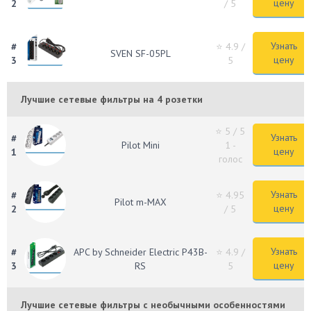
цену
2
/ 5
Узнать
#
⭐ 4.9
/
SVEN SF-05PL
цену
3
5
Лучшие сетевые фильтры на 4 розетки
⭐ 5
/ 5
Узнать
#
Pilot Mini
1 -
цену
1
голос
Узнать
#
⭐ 4.95
Pilot m-MAX
цену
2
/ 5
Узнать
#
APC by Schneider Electric P43B-
⭐ 4.9
/
цену
3
RS
5
Лучшие сетевые фильтры с необычными особенностями