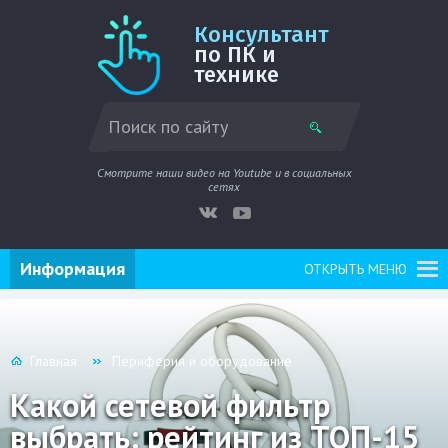
Консультант
по ПК и
технике
Смотрите наши видео на Youtube и в социальных
сетях
Информация
ОТКРЫТЬ МЕНЮ
Главная
Периферия и оборудование
Какой сетевой фильтр
выбрать: рейтинг из ТОП-15