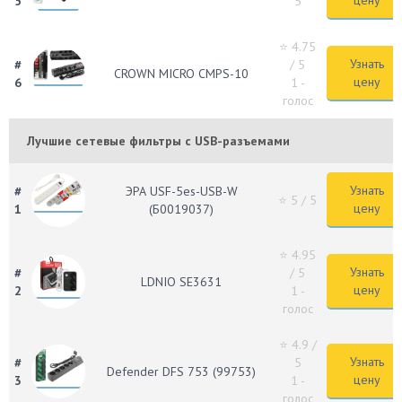
цену
5
5
⭐ 4.75
Узнать
#
/ 5
CROWN MICRO CMPS-10
цену
6
1 -
голос
Лучшие сетевые фильтры с USB-разъемами
Узнать
#
ЭРА USF-5es-USB-W
⭐ 5
/ 5
цену
1
(Б0019037)
⭐ 4.95
Узнать
#
/ 5
LDNIO SE3631
цену
2
1 -
голос
⭐ 4.9
/
Узнать
#
5
Defender DFS 753 (99753)
цену
3
1 -
голос