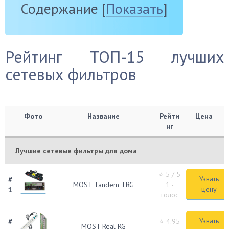
Содержание
[
Показать
]
Рейтинг ТОП-15 лучших
сетевых фильтров
Фото
Название
Рейти
Цена
нг
Лучшие сетевые фильтры для дома
⭐ 5
/ 5
Узнать
#
MOST Tandem TRG
1 -
цену
1
голос
Узнать
#
⭐ 4.95
MOST Real RG