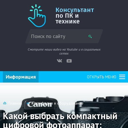
Консультант
по ПК и
технике
Смотрите наши видео на Youtube и в социальных
сетях
Информация
ОТКРЫТЬ МЕНЮ
Главная
Периферия и оборудование
Какой выбрать компактный
цифровой фотоаппарат: