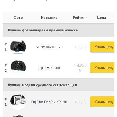
Фото
Название
Рейтинг
Цена
Лучшие фотоаппараты премиум-класса
#
Узнать цену
SONY RX-100 VII
⭐ 5
/ 5
1
#
⭐ 4.95
/
Узнать цену
FujiFilm X100F
2
5
Лучшие модели среднего сегмента цен
#
Узнать цену
FujiFilm FinePix XP140
⭐ 5
/ 5
1