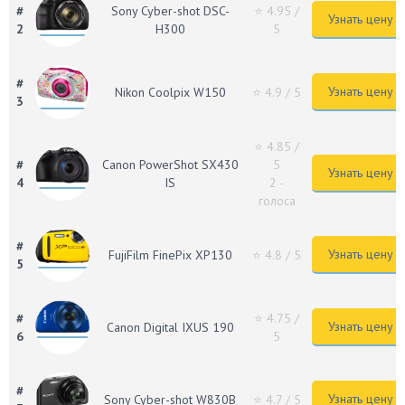
#
Sony Cyber-shot DSC-
⭐ 4.95
/
Узнать цену
2
H300
5
#
Узнать цену
Nikon Coolpix W150
⭐ 4.9
/ 5
3
⭐ 4.85
/
#
Canon PowerShot SX430
5
Узнать цену
4
IS
2 -
голоса
#
Узнать цену
FujiFilm FinePix XP130
⭐ 4.8
/ 5
5
#
⭐ 4.75
/
Узнать цену
Canon Digital IXUS 190
6
5
#
Узнать цену
Sony Cyber-shot W830B
⭐ 4.7
/ 5