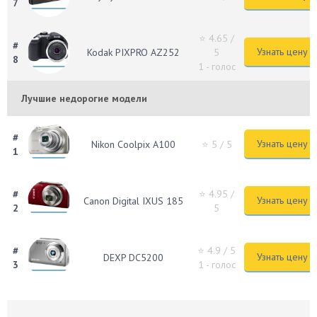
7
⭐ 4.65
/
#
Узнать цену
Kodak PIXPRO AZ252
5
8
1 - голос
Лучшие недорогие модели
#
Узнать цену
Nikon Coolpix A100
⭐ 5
/ 5
1
#
⭐ 4.95
/
Узнать цену
Canon Digital IXUS 185
2
5
#
⭐ 4.9
/ 5
Узнать цену
DEXP DC5200
3
1 - голос