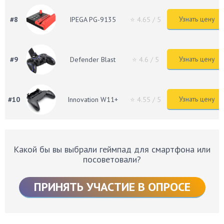
Узнать цену
#8
IPEGA PG-9135
⭐ 4.65
/ 5
Узнать цену
#9
Defender Blast
⭐ 4.6
/ 5
Узнать цену
#10
Innovation W11+
⭐ 4.55
/ 5
Какой бы вы выбрали геймпад для смартфона или
посоветовали?
ПРИНЯТЬ УЧАСТИЕ В ОПРОСЕ