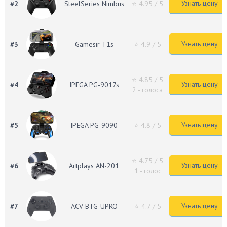
Узнать цену
#2
SteelSeries Nimbus
⭐ 4.95
/ 5
Узнать цену
#3
Gamesir T1s
⭐ 4.9
/ 5
⭐ 4.85
/ 5
Узнать цену
#4
IPEGA PG-9017s
2 - голоса
Узнать цену
#5
IPEGA PG-9090
⭐ 4.8
/ 5
⭐ 4.75
/ 5
Узнать цену
#6
Artplays AN-201
1 - голос
Узнать цену
#7
ACV BTG-UPRO
⭐ 4.7
/ 5