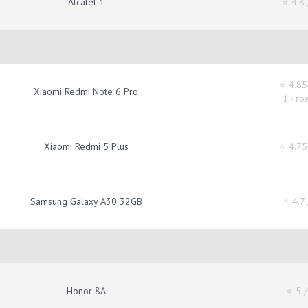
Alcatel 1
⭐ 4.8
⭐ 4.85
Xiaomi Redmi Note 6 Pro
1 - го
Xiaomi Redmi 5 Plus
⭐ 4.75
Samsung Galaxy A30 32GB
⭐ 4.7
Honor 8A
⭐ 5
/