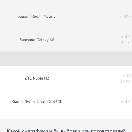
Xiaomi Redmi Note 5
⭐ 4.95
⭐ 4.9
Samsung Galaxy A6
1 - го
⭐ 5
/
ZTE Nubia N2
2 - го
Xiaomi Redmi Note 4X 64Gb
⭐ 4.9
Какой смартфон вы бы выбрали или посоветовали?