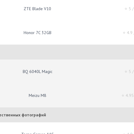
ZTE Blade V10
⭐ 5
/
Honor 7C 32GB
⭐ 4.9
BQ 6040L Magic
⭐ 5
/
Meizu M8
⭐ 4.95
чественных фотографий