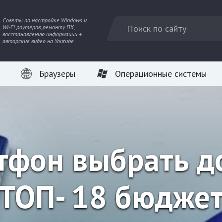
Советы по настройке Windows и
Wi-Fi роутеров, ремонту ПК,
восстановлению информации +
авторские видео на Youtube
Браузеры
Операционные системы
тфон выбрать до
 ТОП- 18 бюдже