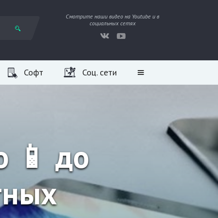
Смотрите наши видео на Youtube и в
социальных сетях
Софт
Соц. сети
 📱 до
тных