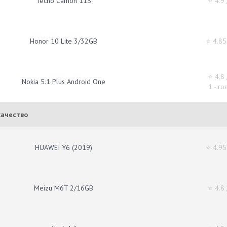
Tecno Camon 11S
⭐ 4.9
Honor 10 Lite 3/32GB
⭐ 4.85
⭐ 4.8
Nokia 5.1 Plus Android One
1 - го
качество
HUAWEI Y6 (2019)
⭐ 4.95
Meizu M6T 2/16GB
⭐ 4.8