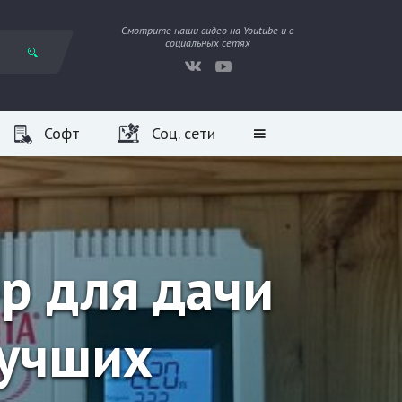
Смотрите наши видео на Youtube и в
социальных сетях
Софт
Соц. сети
р для дачи
лучших