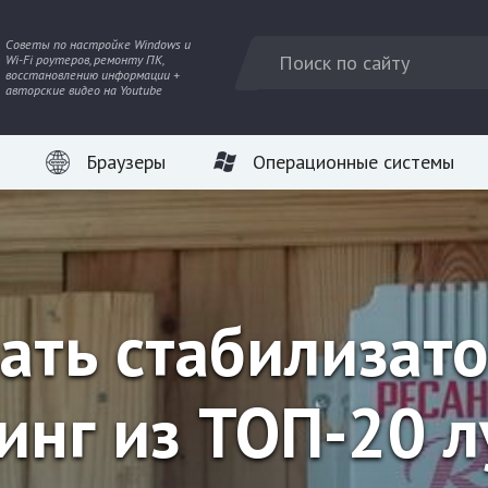
Советы по настройке Windows и
Wi-Fi роутеров, ремонту ПК,
восстановлению информации +
авторские видео на Youtube
Браузеры
Операционные системы
ать стабилизато
тинг из ТОП-20 