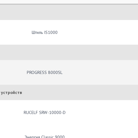
Штиль IS1000
PROGRESS 8000SL
 устройств
RUCELF SRW-10000-D
Энергия Classic 9000