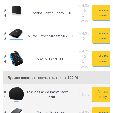
⭐ 4.85
Узнать
#
/ 5
Toshiba Canvio Ready 1TB
цену
4
1 -
голос
Узнать
#
⭐ 4.8
/
Silicon Power Stream S03 1TB
цену
5
5
⭐ 4.75
Узнать
#
/ 5
ADATA HD720 1TB
цену
6
1 -
голос
Лучшие внешние жесткие диски на 500 Гб
Узнать
#
Toshiba Canvio Basics (new) 500
⭐ 5
/ 5
цену
1
Гбайт
Узнать
#
Seagate Expansion
⭐ 4.95