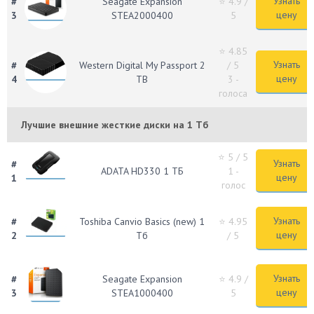
Узнать
#
Seagate Expansion
⭐ 4.9
/
цену
3
STEA2000400
5
⭐ 4.85
Узнать
#
Western Digital My Passport 2
/ 5
цену
4
TB
3 -
голоса
Лучшие внешние жесткие диски на 1 Тб
⭐ 5
/ 5
Узнать
#
ADATA HD330 1 ТБ
1 -
цену
1
голос
Узнать
#
Toshiba Canvio Basics (new) 1
⭐ 4.95
цену
2
Тб
/ 5
Узнать
#
Seagate Expansion
⭐ 4.9
/
цену
3
STEA1000400
5