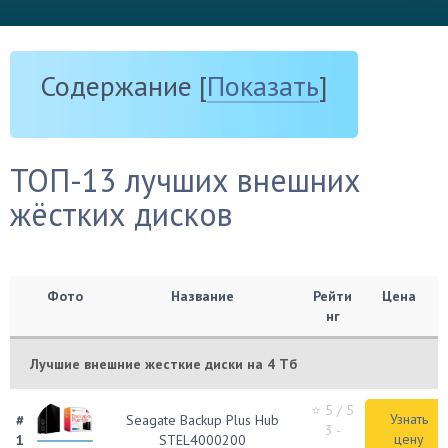
Содержание
[
Показать
]
ТОП-13 лучших внешних
жёстких дисков
Фото
Название
Рейти
Цена
нг
Лучшие внешние жесткие диски на 4 Тб
⭐ 5
/ 5
Узнать
#
Seagate Backup Plus Hub
3 -
цену
1
STEL4000200