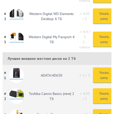
голоса
Узнать
#
Western Digital WD Elements
⭐ 4.95
цену
2
Desktop 4 ТБ
/ 5
⭐ 4.9
/
Узнать
#
Western Digital My Passport 4
5
цену
3
TB
2 -
голоса
Лучшие внешние жесткие диски на 2 Тб
Узнать
#
ADATA HD650
⭐ 5
/ 5
цену
1
Узнать
#
Toshiba Canvio Basics (new) 2
⭐ 4.95
цену
2
Тб
/ 5