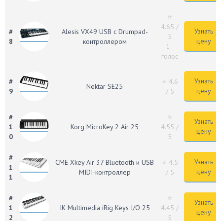
⭐
4.65
/
Узнать
#
Alesis VX49 USB c Drumpad-
5
цену
8
контроллером
1 -
голос
Узнать
#
⭐ 4.6
Nektar SE25
цену
9
/ 5
#
⭐
Узнать
1
Korg MicroKey 2 Air 25
4.55
/
цену
0
5
#
Узнать
CME Xkey Air 37 Bluetooth и USB
⭐ 4.5
1
цену
MIDI-контроллер
/ 5
1
#
⭐
Узнать
1
IK Multimedia iRig Keys I/O 25
4.45
/
цену
2
5