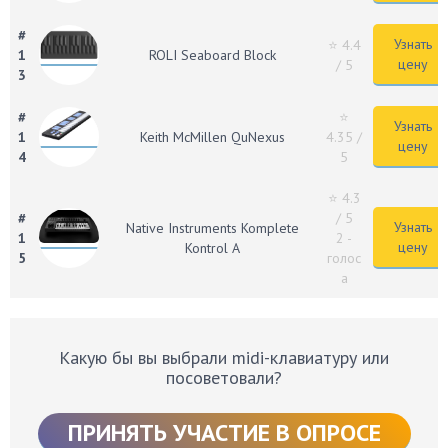
#
Узнать
⭐ 4.4
1
ROLI Seaboard Block
цену
/ 5
3
#
⭐
Узнать
1
Keith McMillen QuNexus
4.35
/
цену
4
5
⭐ 4.3
#
/ 5
Узнать
Native Instruments Komplete
1
2 -
цену
Kontrol A
5
голос
а
Какую бы вы выбрали midi-клавиатуру или
посоветовали?
ПРИНЯТЬ УЧАСТИЕ В ОПРОСЕ