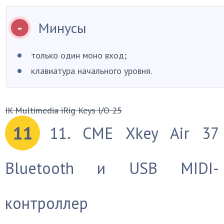
Минусы
только один моно вход;
клавиатура начального уровня.
IK Multimedia iRig Keys I/O 25
11
11. CME Xkey Air 37
Bluetooth и USB MIDI-
контроллер