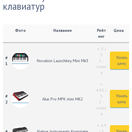
клавиатур
Фото
Название
Рейт
Цена
инг
⭐ 5
/
5
Узнать
#
Novation Launchkey Mini Mk3
2 -
цену
1
голос
а
⭐
4.95
/
Узнать
#
5
Akai Pro MPK mini MK2
цену
2
2 -
голос
а
⭐ 4.9
Узнать
#
Native Instruments Komplete
/ 5