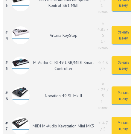
цену
3
Kontrol S61 MkII
1 -
голос
⭐
4.85
/
Узнать
#
Arturia KeyStep
5
цену
4
1 -
голос
Узнать
#
M-Audio CTRL49 USB/MIDI Smart
⭐ 4.8
цену
5
Controller
/ 5
⭐
4.75
/
Узнать
#
Novation 49 SL MkIII
5
цену
6
1 -
голос
Узнать
#
⭐ 4.7
MIDI M-Audio Keystation Mini MK3
цену
7
/ 5