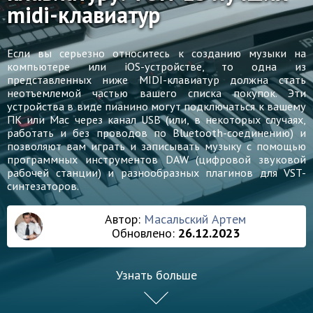
midi-клавиатур
Если вы серьезно относитесь к созданию музыки на
компьютере или iOS-устройстве, то одна из
представленных ниже MIDI-клавиатур должна стать
неотъемлемой частью вашего списка покупок. Эти
устройства в виде пианино могут подключаться к вашему
ПК или Mac через канал USB (или, в некоторых случаях,
работать и без проводов по Bluetooth-соединению) и
позволяют вам играть и записывать музыку с помощью
программных инструментов DAW (цифровой звуковой
рабочей станции) и разнообразных плагинов для VST-
синтезаторов.
Автор:
Масальский Артем
Обновлено:
26.12.2023
Узнать больше