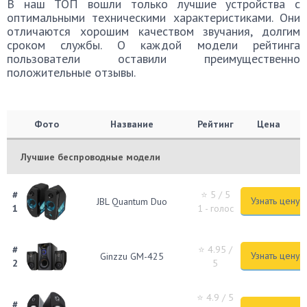
В наш ТОП вошли только лучшие устройства с
оптимальными техническими характеристиками. Они
отличаются хорошим качеством звучания, долгим
сроком службы. О каждой модели рейтинга
пользователи оставили преимущественно
положительные отзывы.
Фото
Название
Рейтинг
Цена
Лучшие беспроводные модели
#
⭐ 5
/ 5
Узнать цену
JBL Quantum Duo
1
1 - голос
#
⭐ 4.95
/
Узнать цену
Ginzzu GM-425
2
5
⭐ 4.9
/ 5
#