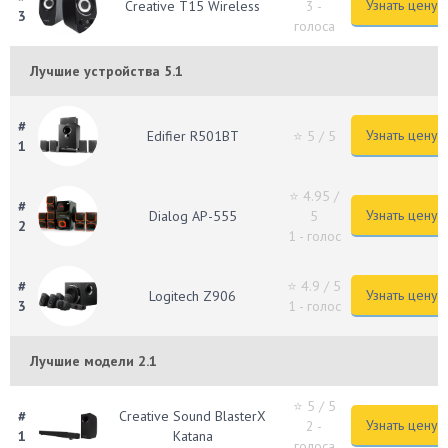
Узнать цену
Creative T15 Wireless
3 -
3
голоса
Лучшие устройства 5.1
#
Узнать цену
Edifier R501BT
⭐ 5
/ 5
1
⭐ 4.95
/
#
Узнать цену
Dialog AP-555
5
2
1 - голос
#
⭐ 4.9
/ 5
Узнать цену
Logitech Z906
3
1 - голос
Лучшие модели 2.1
⭐ 5
/ 5
#
Creative Sound BlasterX
Узнать цену
2 -
1
Katana
голоса