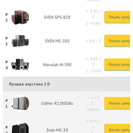
⭐ 4.95
/
#
Узнать цену
SVEN SPS-820
5
2
1 - голос
#
Узнать цену
SVEN MS-302
⭐ 4.9
/ 5
3
⭐ 4.85
/
#
Узнать цену
Microlab M-590
5
4
1 - голос
Лучшая акустика 2.0
⭐ 5
/ 5
#
Узнать цену
Edifier R1280DBs
2 -
1
голоса
⭐ 4.95
/
#
5
Узнать цену
Sven MC-30
2
3 -