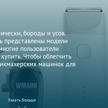
чески, бороды и усов.
сь представлены модели
многие пользователи
 купить. Чтобы облегчить
рикмахерских машинок для
Узнать больше