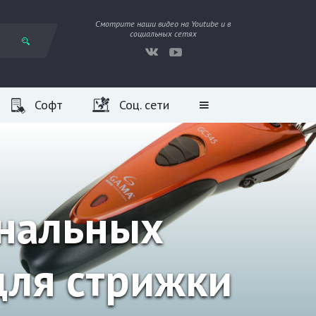
Смотрите наши видео на Youtube и в
социальных сетях
Софт
Соц. сети
ональных
для стрижки