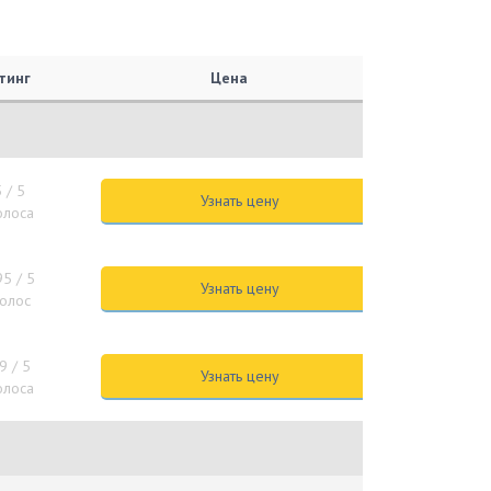
тинг
Цена
5
/ 5
Узнать цену
голоса
95
/ 5
Узнать цену
голос
.9
/ 5
Узнать цену
голоса