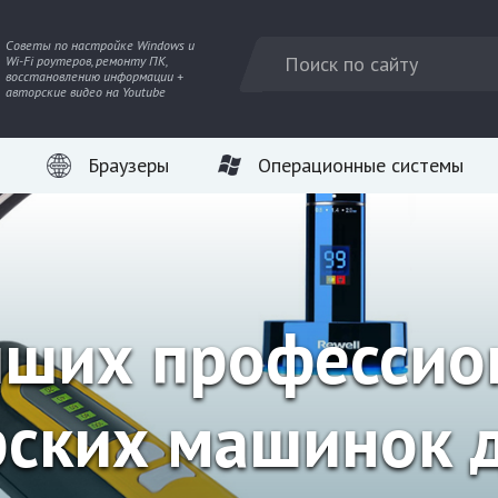
Советы по настройке Windows и
Wi-Fi роутеров, ремонту ПК,
восстановлению информации +
авторские видео на Youtube
Браузеры
Операционные системы
чших професси
ских машинок 