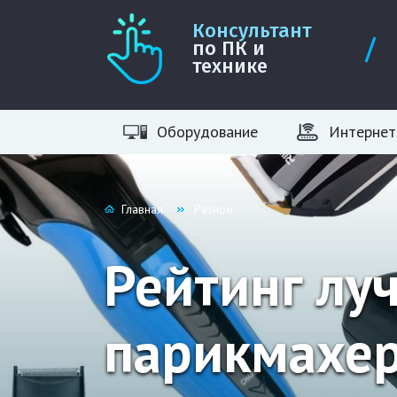
Консультант
по ПК и
технике
Оборудование
Интернет
Главная
Разное
Рейтинг лу
парикмахер