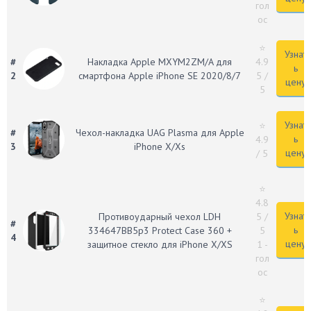
гол
ос
⭐
Узнат
#
Накладка Apple MXYM2ZM/A для
4.9
ь
2
смартфона Apple iPhone SE 2020/8/7
5
/
цену
5
Узнат
⭐
#
Чехол-накладка UAG Plasma для Apple
ь
4.9
3
iPhone X/Xs
цену
/ 5
⭐
4.8
Узнат
Противоударный чехол LDH
5
/
#
ь
334647BB5p3 Protect Case 360 +
5
4
цену
защитное стекло для iPhone X/XS
1 -
гол
ос
⭐