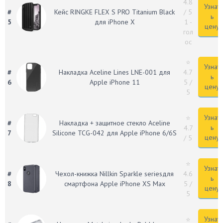
4.8
Узнат
#
Кейс RINGKE FLEX S PRO Titanium Black
/ 5
ь
5
для iPhone X
1 -
цену
гол
ос
⭐
Узнат
#
Накладка Aceline Lines LNE-001 для
4.7
ь
6
Apple iPhone 11
5
/
цену
5
Узнат
⭐
#
Накладка + защитное стекло Aceline
ь
4.7
7
Silicone TCG-042 для Apple iPhone 6/6S
цену
/ 5
⭐
Узнат
#
Чехол-книжка Nillkin Sparkle seriesдля
4.6
ь
8
смартфона Apple iPhone XS Max
5
/
цену
5
Узнат
⭐