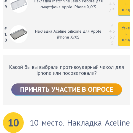
#
Накладка Matchnine Jeelo Pebble для
ь
4.6
9
смартфона Apple iPhone X/XS
цену
/ 5
⭐
Узнат
#
Накладка Aceline Silicone для Apple
4.5
ь
1
iPhone X/XS
5
/
цену
0
5
Какой бы вы выбрали противоударный чехол для
iphone или посоветовали?
ПРИНЯТЬ УЧАСТИЕ В ОПРОСЕ
10
10 место. Накладка Aceline