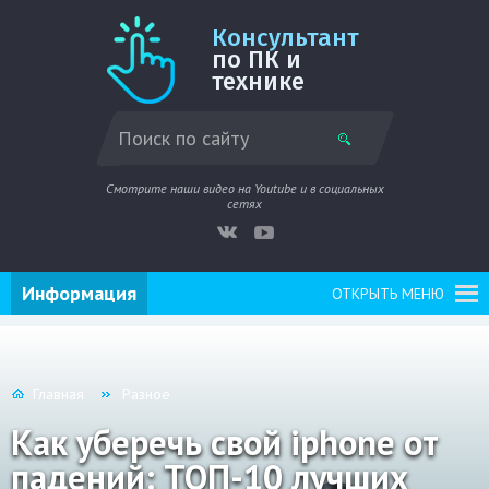
Консультант
по ПК и
технике
Смотрите наши видео на Youtube и в социальных
сетях
Информация
ОТКРЫТЬ МЕНЮ
Главная
Разное
Как уберечь свой iphone от
падений: ТОП-10 лучших