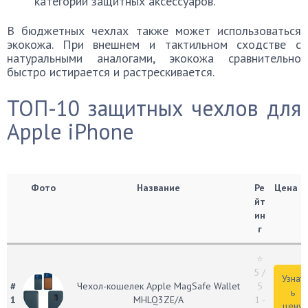
категорий защитных аксессуаров.
В бюджетных чехлах также может использоваться
экокожа. При внешнем и тактильном сходстве с
натуральными аналогами, экокожа сравнительно
быстро истирается и растрескивается.
ТОП-10 защитных чехлов для
Apple iPhone
Фото
Название
Ре
Цена
йт
ин
г
⭐
5
/
Узнат
#
Чехол-кошелек Apple MagSafe Wallet
5
ь
1
MHLQ3ZE/A
1 -
цену