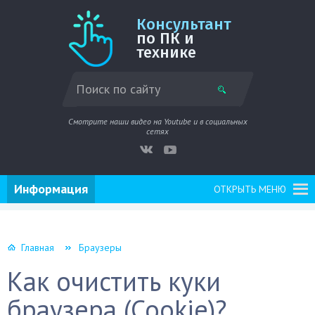
Консультант
по ПК и
технике
Смотрите наши видео на Youtube и в социальных
сетях
Информация
ОТКРЫТЬ МЕНЮ
Главная
Браузеры
Как очистить куки
браузера (Cookie)?