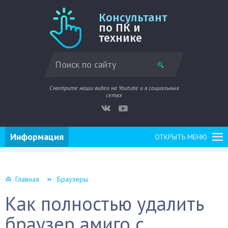
Консультант
по ПК и
технике
Смотрите наши видео на Youtube и в социальных
сетях
Информация
ОТКРЫТЬ МЕНЮ
Главная
Браузеры
Как полностью удалить
браузер амиго с