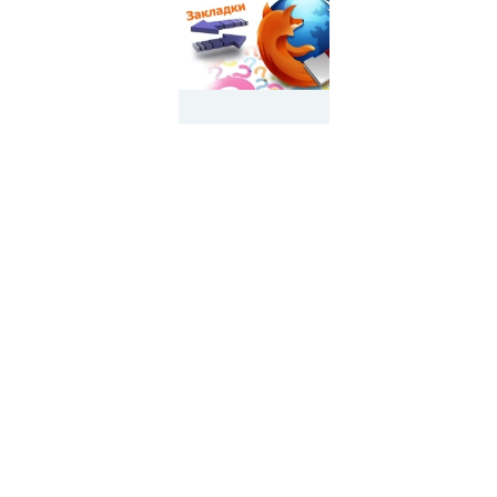
Как
импортировать
закладки
в Firefox
Как
Как
удалить
убрать
менеджер
рекламу
браузеров
в