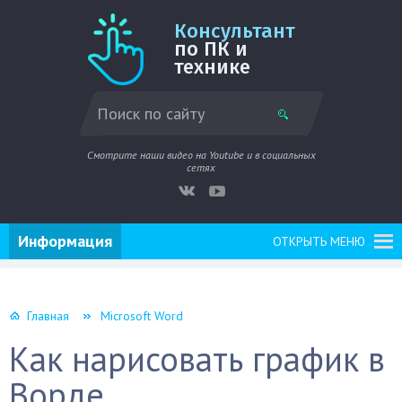
Консультант
по ПК и
технике
Смотрите наши видео на Youtube и в социальных
сетях
Информация
ОТКРЫТЬ МЕНЮ
Главная
Microsoft Word
Как нарисовать график в
Ворде