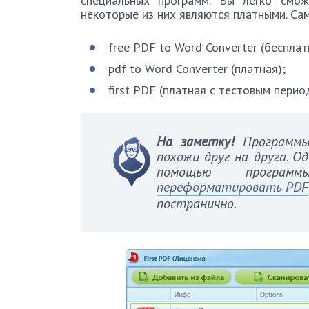
специальных программ. Вы легко смо
некоторые из них являются платными. Са
free PDF to Word Converter (бесплат
pdf to Word Converter (платная);
first PDF (платная с тестовым перио
На заметку!
Программы 
похожи друг на друга. О
помощью програ
переформатировать PDF
постранично.