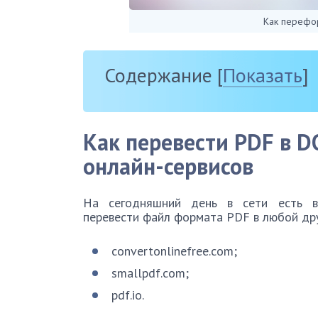
Как перефор
Содержание
[
Показать
]
Как перевести
PDF в
D
онлайн-сервисов
На сегодняшний день в сети есть ве
перевести файл формата PDF в любой дру
convertonlinefree.com;
smallpdf.com;
pdf.io.