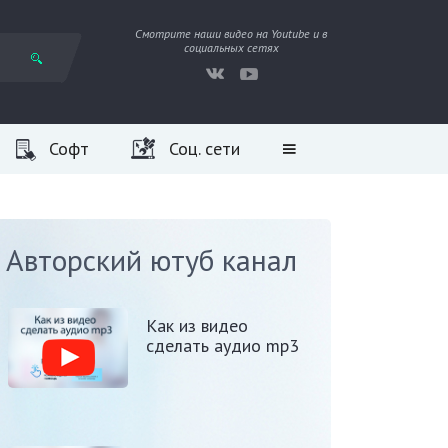
Смотрите наши видео на Youtube и в
социальных сетях
Софт
Соц. сети
Авторский ютуб канал
Как из видео
сделать аудио mp3