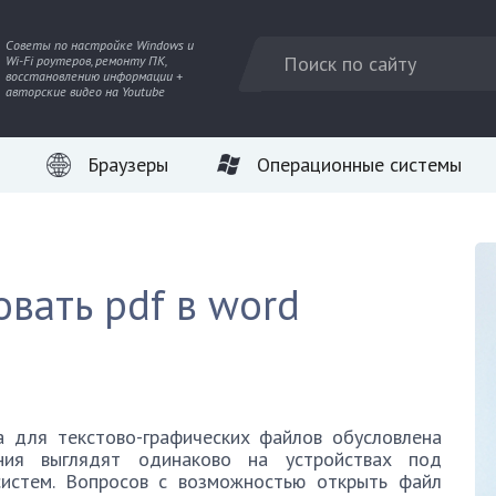
Советы по настройке Windows и
Wi-Fi роутеров, ремонту ПК,
восстановлению информации +
авторские видео на Youtube
Браузеры
Операционные системы
вать pdf в word
 для текстово-графических файлов обусловлена
ния выглядят одинаково на устройствах под
систем. Вопросов с возможностью открыть файл