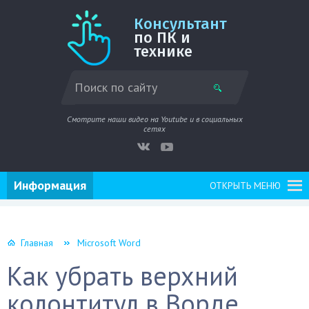
Консультант
по ПК и
технике
Смотрите наши видео на Youtube и в социальных
сетях
Информация
ОТКРЫТЬ МЕНЮ
Главная
Microsoft Word
Как убрать верхний
колонтитул в Ворде