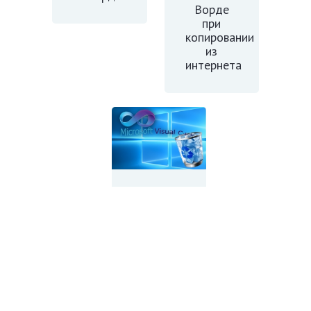
Ворде
при
копировании
из
интернета
Как
удалить
Microsoft
Visual C
Добавить комментарий