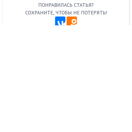
ПОНРАВИЛАСЬ СТАТЬЯ?
СОХРАНИТЕ, ЧТОБЫ НЕ ПОТЕРЯТЬ!
Рекомендуем похожие статьи
Какую
Рейтинг
выбрать
ноутбуков
подставку
Асус:
с
ТОП-16
охлаждением
лучших
для
ноутбуков