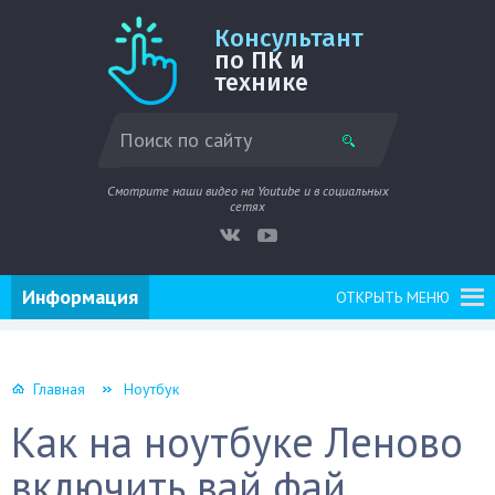
Консультант
по ПК и
технике
Смотрите наши видео на Youtube и в социальных
сетях
Информация
ОТКРЫТЬ МЕНЮ
Главная
Ноутбук
Как на ноутбуке Леново
включить вай фай