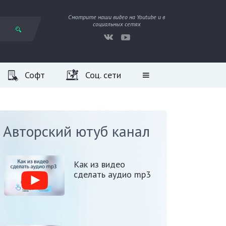
Смотрите наши видео на Youtube и в
социальных сетях
Софт
Соц. сети
Авторский ютуб канал
Как из видео
сделать аудио mp3