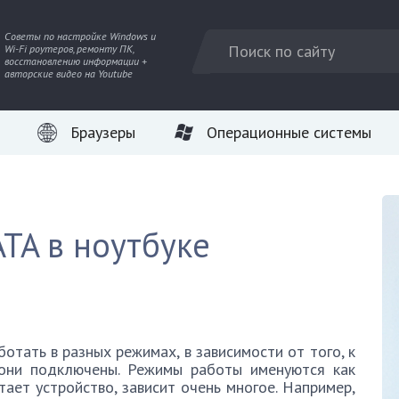
Советы по настройке Windows и
Wi-Fi роутеров, ремонту ПК,
восстановлению информации +
авторские видео на Youtube
Браузеры
Операционные системы
ATA в ноутбуке
отать в разных режимах, в зависимости от того, к
 они подключены. Режимы работы именуются как
тает устройство, зависит очень многое. Например,