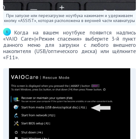
При запуске или перезагрузке ноутбука нажимаем и удерживаем
кнопку «ASSIST», которая расположена в верхней части клавиатуры
Когда на вашем ноутбуке появится надпись
«VAIO Care»|«Режим спасения» выберите 3-й пункт
данного меню для загрузки с любого внешнего
накопителя (USB/оптического диска) или щёлкните
«F11».