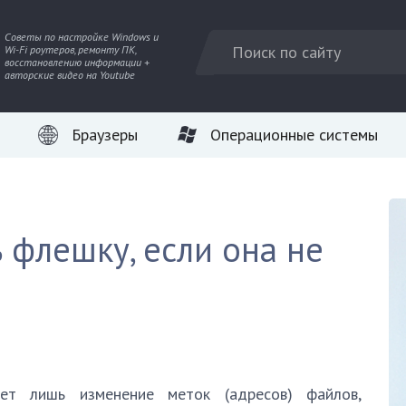
Советы по настройке Windows и
Wi-Fi роутеров, ремонту ПК,
восстановлению информации +
авторские видео на Youtube
Браузеры
Операционные системы
 флешку, если она не
ет лишь изменение меток (адресов) файлов,