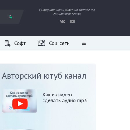
Смотрите наши видео на Youtube и в
социальных сетях
Софт
Соц. сети
Авторский ютуб канал
Как из видео
сделать аудио mp3