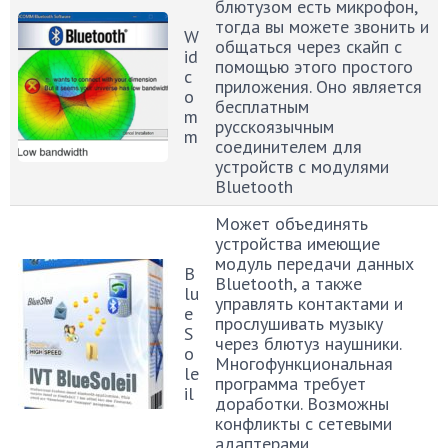
блютузом есть микрофон,
тогда вы можете звонить и
W
общаться через скайп с
id
помощью этого простого
c
приложения. Оно является
o
бесплатным
m
русскоязычным
m
соединителем для
устройств с модулями
Bluetooth
Может объединять
устройства имеющие
модуль передачи данных
B
Bluetooth, а также
lu
управлять контактами и
e
прослушивать музыку
S
через блютуз наушники.
o
Многофункциональная
le
программа требует
il
доработки. Возможны
конфликты с сетевыми
адаптерами