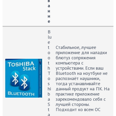
в
а
н
и
е
Фото
Н
Описание
B
а
lu
з
e
в
t
Стабильное, лучшее
а
o
приложение для наладки
н
o
блютуз сопряжения
и
t
компьютера с
е
h
устройствами. Если ваш
T
Bluetooth на ноутбуке не
o
распознаёт наушники,
s
тогда устанавливайте
hi
данный продукт на ПК. На
b
практике приложение
a
зарекомендовало себя с
S
лучшей стороны.
t
Подходит ко всем ОС
a