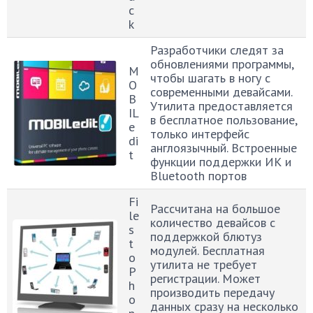
c
k
Разработчики следят за
обновлениями программы,
M
чтобы шагать в ногу с
O
современными девайсами.
B
Утилита предоставляется
IL
в бесплатное пользование,
e
только интерфейс
di
англоязычный. Встроенные
t
функции поддержки ИК и
Bluetooth портов
Fi
Рассчитана на большое
le
количество девайсов с
s
поддержкой блютуз
t
модулей. Бесплатная
o
утилита не требует
P
регистрации. Может
h
производить передачу
o
данных сразу на несколько