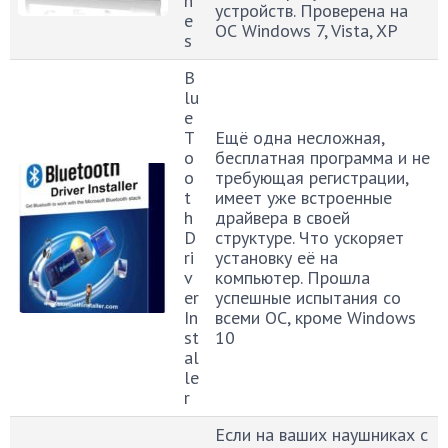
n
устройств. Проверена на
e
ОС Windows 7, Vista, XP
s
B
lu
e
T
Ещё одна несложная,
o
бесплатная программа и не
o
требующая регистрации,
t
имеет уже встроенные
h
драйвера в своей
D
структуре. Что ускоряет
ri
установку её на
v
компьютер. Прошла
er
успешные испытания со
In
всеми ОС, кроме Windows
st
10
al
le
r
Если на ваших наушниках с