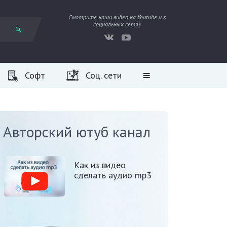
Смотрите наши видео на Youtube и в
социальных сетях
Софт
Соц. сети
Авторский ютуб канал
Как из видео
сделать аудио mp3