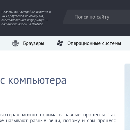
Советы по настройке Windows и
Wi-Fi роутеров, ремонту ПК,
восстановлению информации +
авторские видео на Youtube
Браузеры
Операционные системы
 с компьютера
ьютера» можно понимать разные процессы. Так
ке называют разные вещи, потому и сам процесс