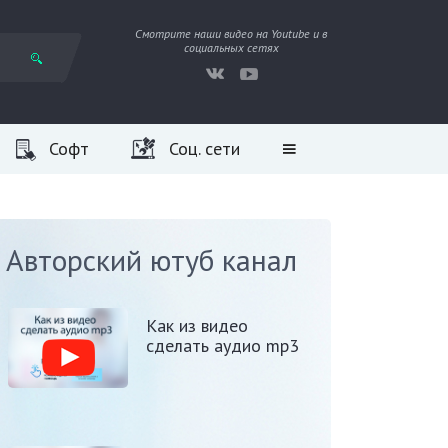
Смотрите наши видео на Youtube и в
социальных сетях
Софт
Соц. сети
Авторский ютуб канал
Как из видео
сделать аудио mp3