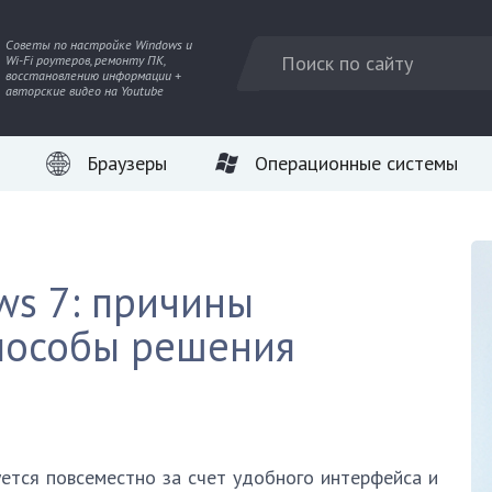
Советы по настройке Windows и
Wi-Fi роутеров, ремонту ПК,
восстановлению информации +
авторские видео на Youtube
Браузеры
Операционные системы
s 7: причины
пособы решения
ется повсеместно за счет удобного интерфейса и