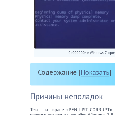
0x0000004e Windows 7: при
Содержание
[
Показать
]
Причины неполадок
Текст на экране «PFN_LIST_CORRUPT» 
преимущественно у линейки Windows 7. В