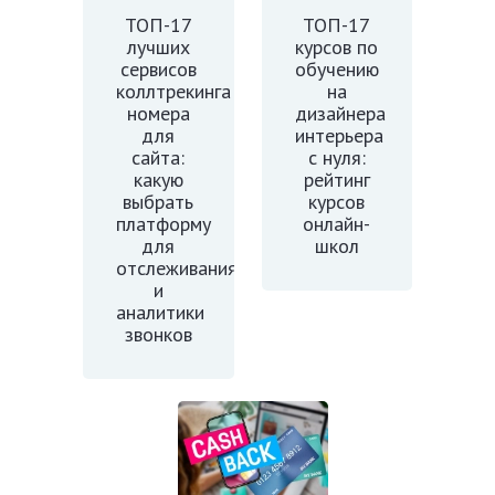
ТОП-17
ТОП-17
лучших
курсов по
сервисов
обучению
коллтрекинга
на
номера
дизайнера
для
интерьера
сайта:
с нуля:
какую
рейтинг
выбрать
курсов
платформу
онлайн-
для
школ
отслеживания
и
аналитики
звонков