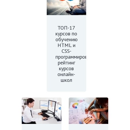
ТОП-17
курсов по
обучению
HTML и
CSS-
программированию:
рейтинг
курсов
онлайн-
школ