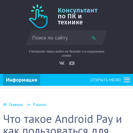
Консультант
по ПК и
технике
Смотрите наши видео на Youtube и в социальных
сетях
Информация
ОТКРЫТЬ МЕНЮ
Главная
Разное
Что такое Android Pay и
как пользоваться для