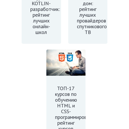
KOTLIN-
дом:
разработчик:
рейтинг
рейтинг
лучших
лучших
провайдеров
онлайн-
спутникового
школ
ТВ
ТОП-17
курсов по
обучению
HTML и
CSS-
программированию:
рейтинг
курсов