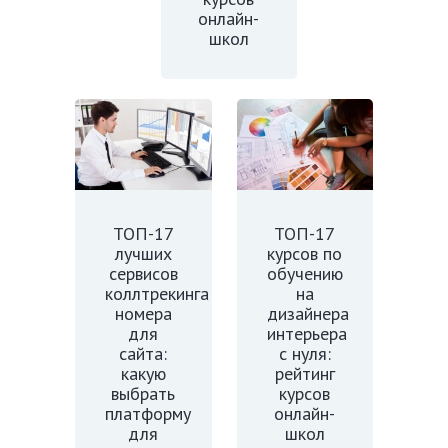
онлайн-
школ
ТОП-17
ТОП-17
лучших
курсов по
сервисов
обучению
коллтрекинга
на
номера
дизайнера
для
интерьера
сайта:
с нуля:
какую
рейтинг
выбрать
курсов
платформу
онлайн-
для
школ