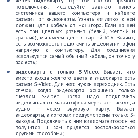
через видеокарту
. Простой способ прямого
подключения. Исследуйте заднюю панель
системника вашего компьютера и найдите
разъемы от видеокарты. Узнать ее легко: к ней
должен идти кабель от монитора. Если на ней
есть три цветных разъема (белый, желтый и
красный), мы имеем дело с картой RCA. Значит,
есть возможность подключить видеомагнитофон
напрямую к компьютеру. Для соединения
используется самый обычный кабель, он точно у
вас есть;
видеокарта с только S-Video
. Бывает, что
вместо входа желтого цвета в видеокарте есть
разъем S-Video. Для него нужен переходник. Есть
случаи, когда видеокарта оснащена только
гнездом S-Video. Тогда надо подключить
видеосигнал от магнитофона через это гнездо, а
аудио – через звуковую карту. Бывают
видеокарты, в которых предусмотрены только S-
выходы. Подключить к ним видеомагнитофон не
получится и вам придется воспользоваться
другими способами;