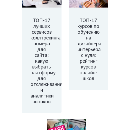
ТОП-17
ТОП-17
лучших
курсов по
сервисов
обучению
коллтрекинга
на
номера
дизайнера
для
интерьера
сайта:
с нуля:
какую
рейтинг
выбрать
курсов
платформу
онлайн-
для
школ
отслеживания
и
аналитики
звонков