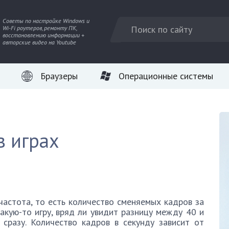
Советы по настройке Windows и
Wi-Fi роутеров, ремонту ПК,
восстановлению информации +
авторские видео на Youtube
Браузеры
Операционные системы
в играх
 частота, то есть количество сменяемых кадров за
какую-то игру, вряд ли увидит разницу между 40 и
сразу. Количество кадров в секунду зависит от