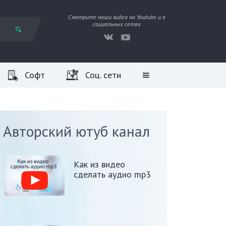
Смотрите наши видео на Youtube и в
социальных сетях
Софт
Соц. сети
Авторский ютуб канал
Как из видео
сделать аудио mp3