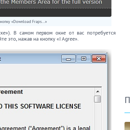
нопку «Download Fraps…»
exe»). В самом первом окне от вас потребуется
е это, нажав на кнопку «I Agree».
П