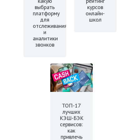
какую
рейтинг
выбрать
курсов
платформу
онлайн-
для
школ
отслеживания
и
аналитики
звонков
ТОП-17
лучших
КЭШ-БЭК
сервисов:
как
привлечь