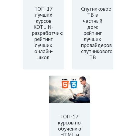
ТОП-17
Спутниковое
лучших
ТВ в
курсов
частный
KOTLIN-
дом:
разработчик:
рейтинг
рейтинг
лучших
лучших
провайдеров
онлайн-
спутникового
школ
ТВ
ТОП-17
курсов по
обучению
HTML и