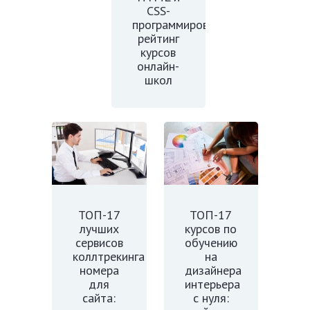
CSS-
программированию:
рейтинг
курсов
онлайн-
школ
ТОП-17
ТОП-17
лучших
курсов по
сервисов
обучению
коллтрекинга
на
номера
дизайнера
для
интерьера
сайта:
с нуля: