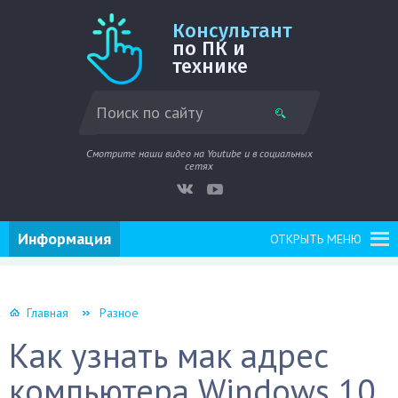
Консультант
по ПК и
технике
Смотрите наши видео на Youtube и в социальных
сетях
Информация
ОТКРЫТЬ МЕНЮ
Главная
Разное
Как узнать мак адрес
компьютера Windows 10