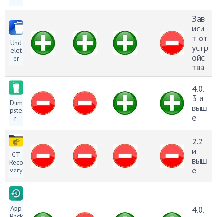
Зав
иси
т от
Und
устр
elet
ойс
er
тва
4.0.
3 и
Dum
выш
pste
е
r
2.2
и
GT
выш
Reco
е
very
4.0.
App
Back