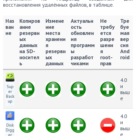
восстановления удалённых файлов, в таблице.
Наз
Копиров
Измене
Актуальн
Не
Тре
ван
ание
ние
ость
требу
буе
ие
резервн
места
обновлен
ется
мая
ых
хранени
ия
разре
вер
данных
я
программ
шени
сия
на SD-
резервн
ы
я
And
носител
ых
разработ
root-
roid
ь
данных
чиками
прав
Наз
Копиров
Измене
Актуальн
Не
Тре
ван
ание
ние
ость
требу
буе
4.0
ие
резервн
места
обновлен
ется
мая
и
Sup
ых
хранени
ия
разре
вер
er
выш
Back
данных
я
программ
шени
сия
е
up
на SD-
резервн
ы
я
And
носител
ых
разработ
root-
roid
ь
данных
чиками
прав
4.0
и
Disk
выш
Digg
е
er