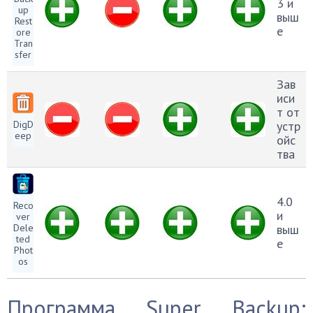
3 и
up
выш
Rest
е
ore
Tran
sfer
Зав
иси
т от
DigD
устр
eep
ойс
тва
4.0
Reco
и
ver
Dele
выш
ted
е
Phot
os
Программа Super Backup: