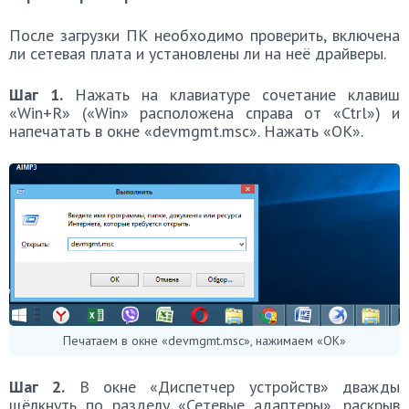
После загрузки ПК необходимо проверить, включена
ли сетевая плата и установлены ли на неё драйверы.
Шаг 1.
Нажать на клавиатуре сочетание клавиш
«Win+R» («Win» расположена справа от «Ctrl») и
напечатать в окне «devmgmt.msc». Нажать «ОК».
Печатаем в окне «devmgmt.msc», нажимаем «ОК»
Шаг 2.
В окне «Диспетчер устройств» дважды
щёлкнуть по разделу «Сетевые адаптеры», раскрыв