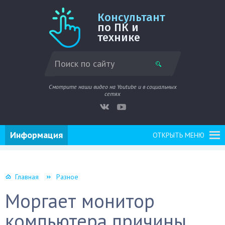
Консультант
по ПК и
технике
Смотрите наши видео на Youtube и в социальных
сетях
Информация
ОТКРЫТЬ МЕНЮ
Главная
Разное
Моргает монитор
компьютера причины