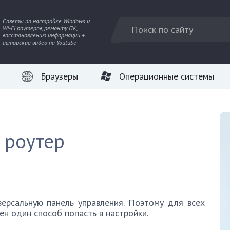
Советы по настройке Windows и
Wi-Fi роутеров, ремонту ПК,
восстановлению информации +
авторские видео на Youtube
Браузеры
Операционные системы
к роутер
ерсальную панель управления. Поэтому для всех
н один способ попасть в настройки.