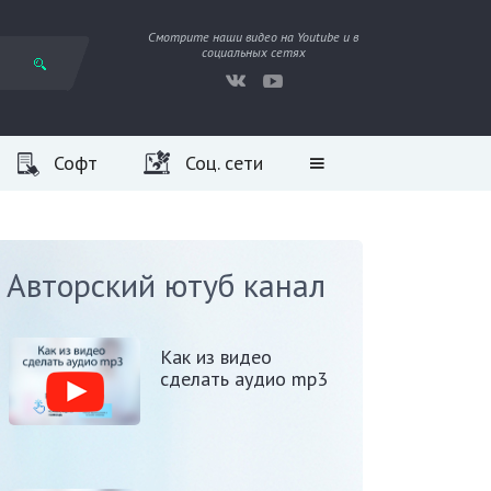
Смотрите наши видео на Youtube и в
социальных сетях
Софт
Соц. сети
Авторский ютуб канал
Как из видео
сделать аудио mp3