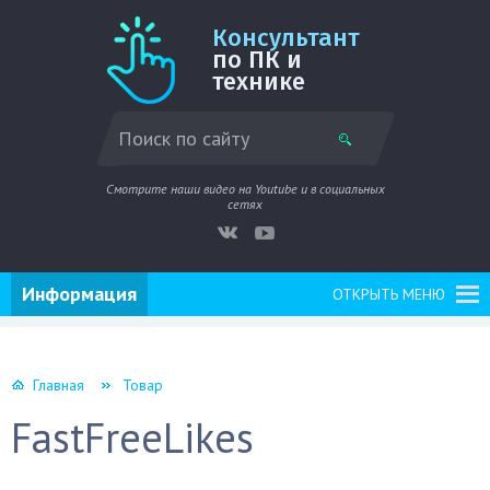
Консультант
по ПК и
технике
Смотрите наши видео на Youtube и в социальных
сетях
Информация
ОТКРЫТЬ МЕНЮ
Главная
Товар
FastFreeLikes