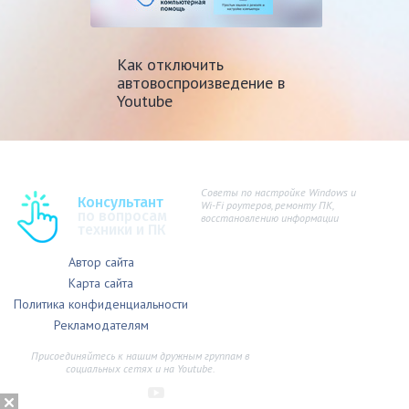
Как отключить
автовоспроизведение в
Youtube
Советы по настройке Windows и
Консультант
Wi-Fi роутеров, ремонту ПК,
по вопросам
восстановлению информации
техники и ПК
Автор сайта
Карта сайта
Политика конфиденциальности
Рекламодателям
Присоединяйтесь к нашим дружным группам в
социальных сетях и на Youtube.