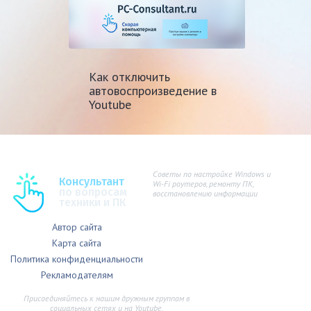
Как отключить
автовоспроизведение в
Youtube
Советы по настройке Windows и
Консультант
Wi-Fi роутеров, ремонту ПК,
по вопросам
восстановлению информации
техники и ПК
Автор сайта
Карта сайта
Политика конфиденциальности
Рекламодателям
Присоединяйтесь к нашим дружным группам в
социальных сетях и на Youtube.