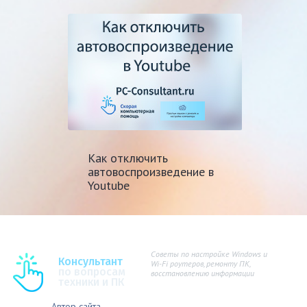
Как отключить
автовоспроизведение в
Youtube
Советы по настройке Windows и
Консультант
Wi-Fi роутеров, ремонту ПК,
по вопросам
восстановлению информации
техники и ПК
Автор сайта