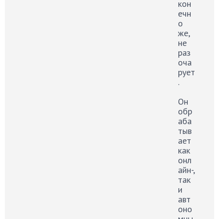
кон
ечн
о
же,
не
раз
оча
рует
.
Он
обр
аба
тыв
ает
как
онл
айн-,
так
и
авт
оно
мны