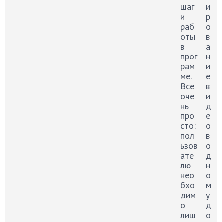
шаг
и
и
р
раб
о
оты
в
в
а
прог
н
рам
и
ме.
е
Все
в
оче
и
нь
д
про
е
сто:
о
пол
в
ьзов
о
ате
д
лю
н
нео
о
бхо
м
дим
у
о
д
лиш
о