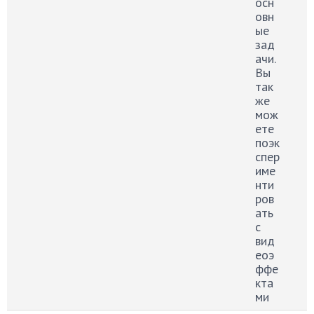
осн
овн
ые
зад
ачи.
Вы
так
же
мож
ете
поэк
спер
име
нти
ров
ать
с
вид
еоэ
ффе
кта
ми