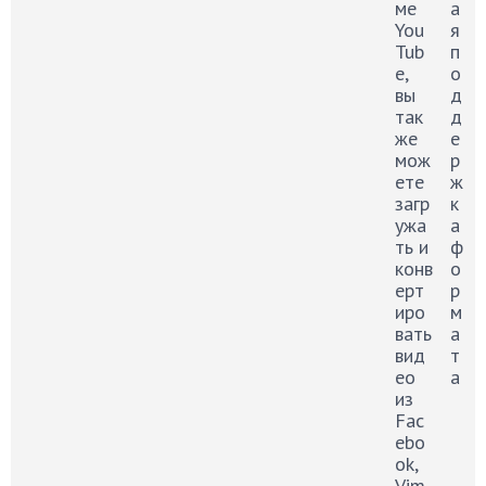
ме
а
You
я
Tub
п
e,
о
вы
д
так
д
же
е
мож
р
ете
ж
загр
к
ужа
а
ть и
ф
конв
о
ерт
р
иро
м
вать
а
вид
т
ео
а
из
Fac
ebo
ok,
Vim