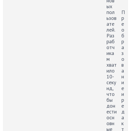
нов
ых
пол
П
ьзов
р
ате
е
лей.
о
Раз
б
раб
р
отч
а
ика
з
м
о
хват
в
ило
а
10-
н
секу
и
нд,
е
что
и
бы
р
дон
е
ести
д
осн
а
овн
к
ые
т