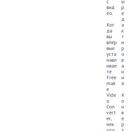
с
ы
вид
р
ео.
е
д
Ког
а
да
к
вы
т
впер
и
вые
р
уста
о
навл
в
ивае
а
те
н
Free
и
mak
я.
e
Vide
К
o
о
Con
н
vert
в
er,
е
нек
р
ото
т