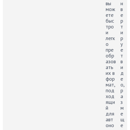
вы
н
мож
в
ете
е
быс
р
тро
т
и
и
легк
р
о
у
пре
е
обр
т
азов
в
ать
и
их в
д
фор
е
мат,
о,
под
р
ход
а
ящи
з
й
м
для
е
авт
щ
оно
е