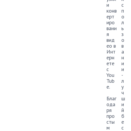
и
с
конв
п
ерт
о
иро
л
вани
ь
я
з
вид
о
ео в
в
Инт
а
ерн
н
ете
и
с
и
You
-
Tub
л
e.
у
ч
Благ
ш
ода
и
ря
й
про
б
сты
е
м
с