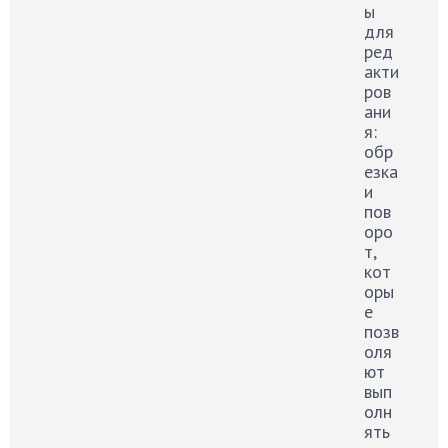
ы
для
ред
акти
ров
ани
я:
обр
езка
и
пов
оро
т,
кот
оры
е
позв
оля
ют
вып
олн
ять