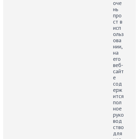
оче
нь
про
ст в
исп
ольз
ова
нии,
на
его
веб-
сайт
е
сод
ерж
ится
пол
ное
руко
вод
ство
для