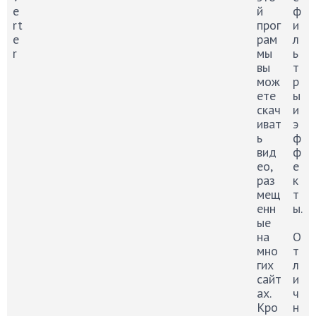
e
й
ф
rt
прог
и
e
рам
л
r
мы
ь
вы
т
мож
р
ете
ы
скач
и
иват
э
ь
ф
вид
ф
ео,
е
раз
к
мещ
т
енн
ы.
ые
на
О
мно
т
гих
л
сайт
и
ах.
ч
Кро
н