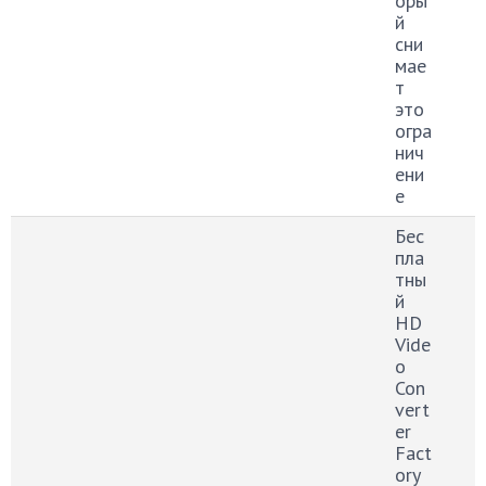
оры
й
сни
мае
т
это
огра
нич
ени
е
Бес
пла
тны
й
HD
Vide
o
Con
vert
er
Fact
ory