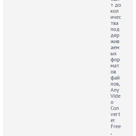
и
т
т до
е
е
кол
л
ичес
ь
тва
н
под
ы
дер
е
жив
п
аем
р
ых
е
фор
и
мат
м
ов
у
фай
щ
лов,
е
Any
с
Vide
т
o
в
Con
а
vert
er
Free
,