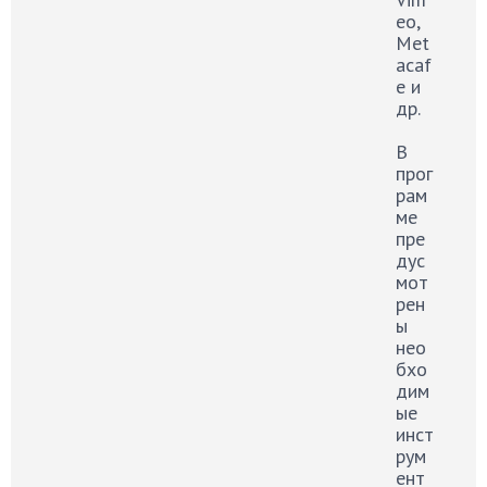
eo,
Met
acaf
e и
др.
В
прог
рам
ме
пре
дус
мот
рен
ы
нео
бхо
дим
ые
инст
рум
ент