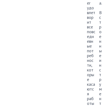
er
а.
удо
влет
В
вор
с
ит
т
все
р
повс
о
едн
е
евн
н
ые
н
пот
ы
реб
е
нос
и
ти,
н
кот
с
оры
т
е
р
каса
у
ютс
м
я
е
раб
н
оты
т