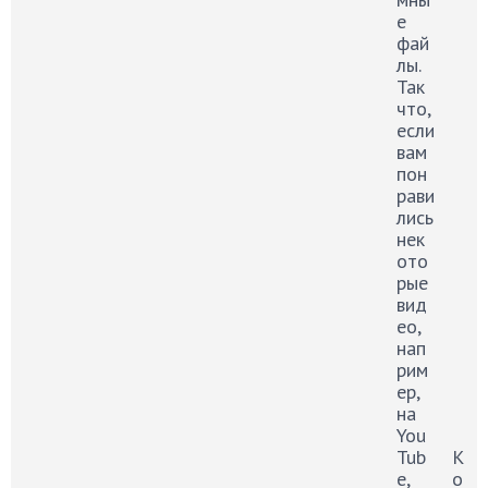
е
фай
лы.
Так
что,
если
вам
пон
рави
лись
нек
ото
рые
вид
ео,
нап
рим
ер,
на
You
Tub
К
e,
о