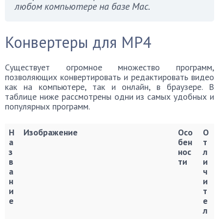
любом компьютере на базе Mac.
Конвертеры для MР4
Существует огромное множество программ,
позволяющих конвертировать и редактировать видео
как на компьютере, так и онлайн, в браузере. В
таблице ниже рассмотрены одни из самых удобных и
популярных программ.
Н
Изображение
Осо
О
а
бен
т
з
нос
л
в
ти
и
а
ч
н
и
и
т
е
е
л