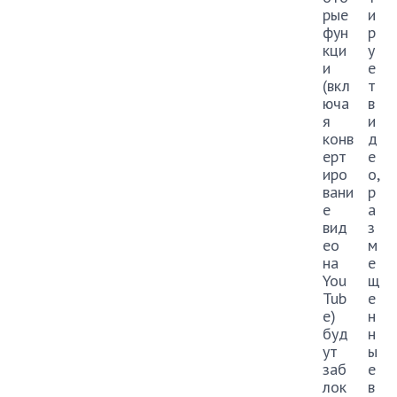
рые
и
фун
р
кци
у
и
е
(вкл
т
юча
в
я
и
конв
д
ерт
е
иро
о,
вани
р
е
а
вид
з
ео
м
на
е
You
щ
Tub
е
e)
н
буд
н
ут
ы
заб
е
лок
в