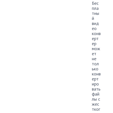
Бес
пла
тны
й
вид
ео
конв
ерт
ер
мож
ет
не
тол
ько
конв
ерт
иро
вать
фай
лы с
жес
тког