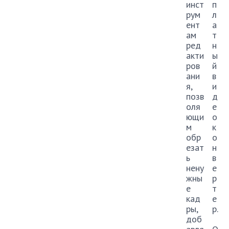
инст
п
рум
л
ент
а
ам
т
ред
н
акти
ы
ров
й
ани
в
я,
и
позв
д
оля
е
ющи
о
м
к
обр
о
езат
н
ь
в
нену
е
жны
р
е
т
кад
е
ры,
р.
доб