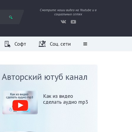
Смотрите наши видео на Youtube и в
социальных сетях
Софт
Соц. сети
Авторский ютуб канал
Как из видео
сделать аудио mp3