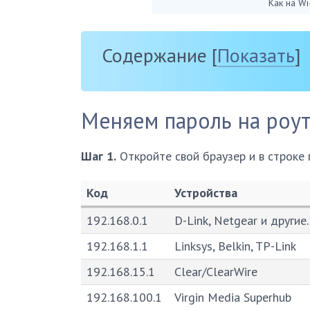
Как на Wi
Содержание
[
Показать
]
Меняем пароль на роут
Шаг 1.
Откройте свой браузер и в строке
Код
Устройства
Код
Устройства
192.168.0.1
D-Link, Netgear и други
192.168.1.1
Linksys, Belkin, TP-Link
192.168.15.1
Clear/ClearWire
192.168.100.1
Virgin Media Superhub