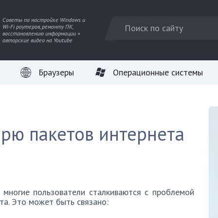
Советы по настройке Windows и
Wi-Fi роутеров, ремонту ПК,
восстановлению информации +
авторские видео на Youtube
Браузеры
Операционные системы
ерю пакетов интернета
 многие пользователи сталкиваются с проблемой
та. Это может быть связано: