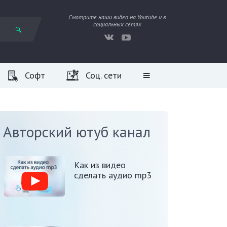
Смотрите наши видео на Youtube и в
социальных сетях
Софт
Соц. сети
Авторский ютуб канал
Как из видео
сделать аудио mp3